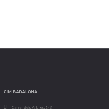
CIM BADALONA
Carrer dels Arbres, 1-3