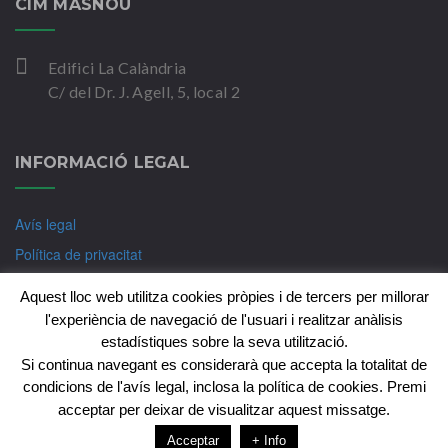
CIM MASNOU
Edifici La Calàndria
C/ del Dr. J. Agell, 5, local 2
INFORMACIÓ LEGAL
Avís legal
Política de privacitat
Política de Cookies
Aquest lloc web utilitza cookies pròpies i de tercers per millorar
l'experiència de navegació de l'usuari i realitzar anàlisis
estadístiques sobre la seva utilització.
Si continua navegant es considerarà que accepta la totalitat de
Copyright © CIM-Psicologia Badalona 2018. Tots els
condicions de l'avís legal, inclosa la política de cookies. Premi
drets reservats
acceptar per deixar de visualitzar aquest missatge.
Fet per:
Nublo Estudio
Acceptar
+ Info