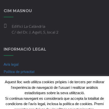
CIM MASNOU
Edifici La Calàndria
C/ del Dr. J. Agell, 5, local 2
INFORMACIÓ LEGAL
Avís legal
Política de privacitat
Política de Cookies
Aquest lloc web utilitza cookies pròpies i de tercers per millorar
l'experiència de navegació de l'usuari i realitzar anàlisis
estadístiques sobre la seva utilització.
Si continua navegant es considerarà que accepta la totalitat de
Copyright © CIM-Psicologia Badalona 2018. Tots els
condicions de l'avís legal, inclosa la política de cookies. Premi
drets reservats