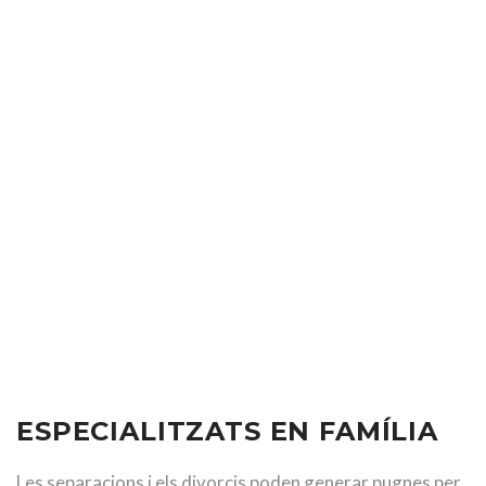
COM TREBALLEM AL CIM?
Són tres les etapes que es segueixen:
1 / Primera etapa
2 / Segona etapa
3 / Tercera etapa
ESPECIALITZATS EN FAMÍLIA
Les separacions i els divorcis poden generar pugnes per