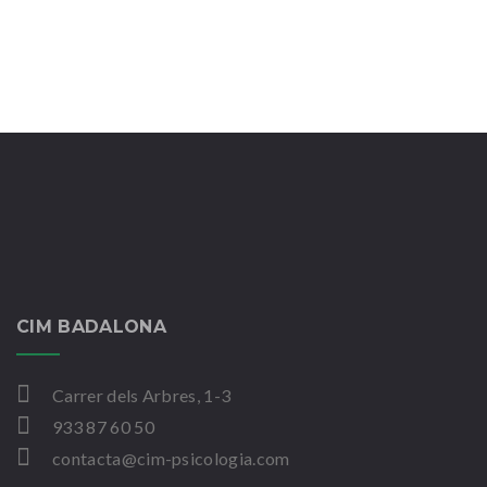
Peritatge psicològic laboral
CIM BADALONA
Carrer dels Arbres, 1-3
933 87 60 50
contacta@cim-psicologia.com