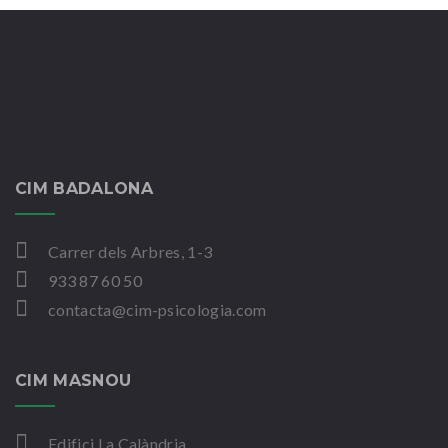
CIM BADALONA
Carrer dels Arbres, 1-3
933 87 60 50
contacta@cim-psicologia.com
CIM MASNOU
Edifici La Calàndria