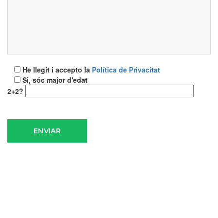
He llegit i accepto la
Política de Privacitat
Si, sóc major d'edat
2+2?
ENVIAR
TALLER D’IGUALTAT DE
GÈNERE