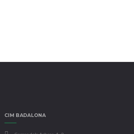
25.265
Màster en psicopatologia clínica infantojuvenil.
UAB.
Treball amb persones amb discapacitat. Curs UDG
CIM BADALONA