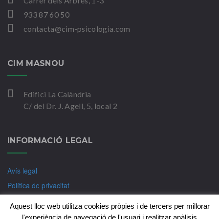
Carrer dels Arbres, 1-3
933 87 60 50
contacta@cim-psicologia.com
CIM MASNOU
Edifici La Calàndria
C/ del Dr. J. Agell, 5, local 2
INFORMACIÓ LEGAL
Avís legal
Política de privacitat
Política de Cookies
Aquest lloc web utilitza cookies pròpies i de tercers per millorar
l'experiència de navegació de l'usuari i realitzar anàlisis