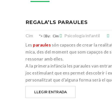
REGALA’LS PARAULES
Cim
Psicología infantil
">
By:
Cim
Les
paraules
són capaces de crear la realitat
mica, des del moment que som capaços de se
ressonar amb elles.
A la primera infància les paraules van entran
joc estimulant que ens permet descobrir i ex
personalitzat que d’alguna forma serà el qu
LLEGIR ENTRADA