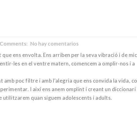
Comments: No hay comentarios
 que ens envolta. Ens arriben per la seva vibració i de mi
ntir-les en el ventre matern, comencem a omplir-nos i a
t amb poc filtre i amb l’alegria que ens convida la vida, c
perimentar. I així ens anem omplint i creant un diccionari
e utilitzarem quan siguem adolescents i adults.