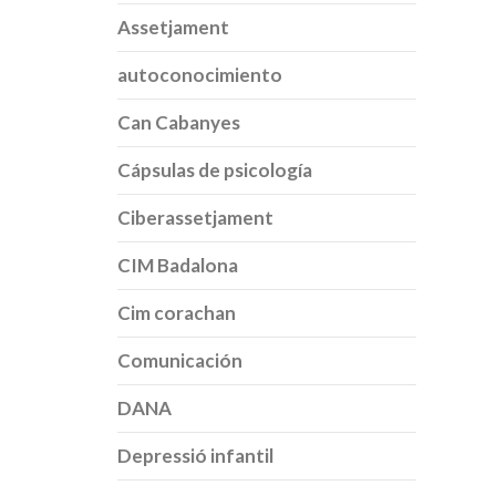
Assetjament
autoconocimiento
Can Cabanyes
Cápsulas de psicología
Ciberassetjament
CIM Badalona
Cim corachan
Comunicación
DANA
Depressió infantil