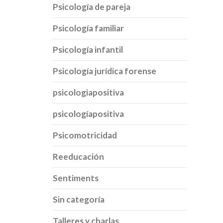
Psicología de pareja
Psicología familiar
Psicología infantil
Psicología jurídica forense
psicologiapositiva
psicologíapositiva
Psicomotricidad
Reeducación
Sentiments
Sin categoría
Talleres y charlas