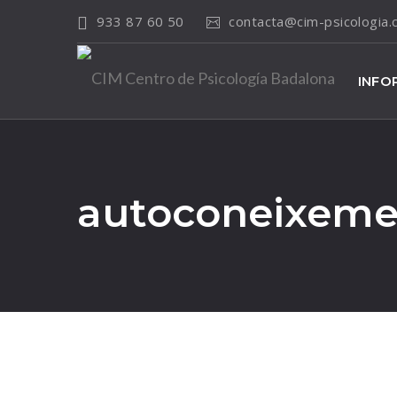
933 87 60 50
contacta@cim-psicologia
INFO
autoconeixeme
13
Mar