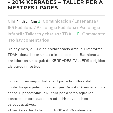
– 2014 XERRADES – TALLER PER A
MESTRES I PARES
Cim
Comunicación / Enseñanza /
">
By:
Cim
IES Badalona / Psicología Badalona / Psicología
infantil / Talleres y charlas / TDAH
Comments:
No hay comentarios
Un any més, el CIM en col•laboració amb la Plataforma
TDAH, dona l’oportunitat a les escoles de Badalona a
particitar en un seguit de XERRADES-TALLERS dirigides
als pares i mestres.
L’objectiu és seguir treballant per a la millora del
col•lectiu que pateix Trastorn per Dèficit d’Atenció amb o
sense Hiperactivitat, així com per a totes aquelles
persones interessades en adquirir noves eines
psicoeducatives.
• Una Xerrada- Taller …….160€ – 40% subvenció =