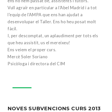
ens ho hem passat be, assistents i tutors.
Vull agraïr en particular a l’Abel Madrid i a tot
l’equip de l’AMPA que ens han ajudat a
desenvolupar el Taller. Ens ho heu posat molt
fàcil.
I, per descomptat, un aplaudiment per tots els
que heu assistit, us el mereixeu!
Ens veiem el proper curs.
Mercè Soler Soriano
Psicòloga i directora del CIM
18
Oct
NOVES SUBVENCIONS CURS 2013