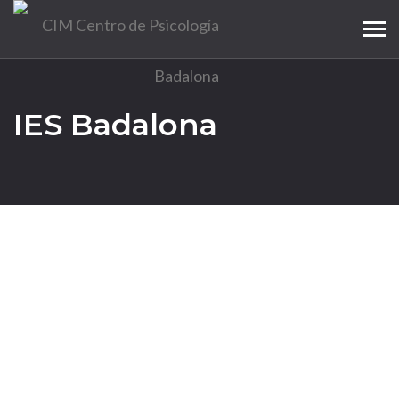
Tog
navi
IES Badalona