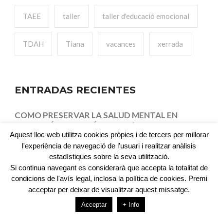
TAEE
taller
taller d'educació emocional
TDAH
Tiana
vacances
xerrada
ENTRADAS RECIENTES
COMO PRESERVAR LA SALUD MENTAL EN
SITUACIÓN DE CATÁSTROFE (LA DANA-
Aquest lloc web utilitza cookies pròpies i de tercers per millorar
VALENCIA)
l'experiència de navegació de l'usuari i realitzar anàlisis
Depressió a la infància
estadístiques sobre la seva utilització.
Si continua navegant es considerarà que accepta la totalitat de
Fòbia escolar
condicions de l'avís legal, inclosa la política de cookies. Premi
acceptar per deixar de visualitzar aquest missatge.
Ciber bullying/assetjament
Acceptar
+ Info