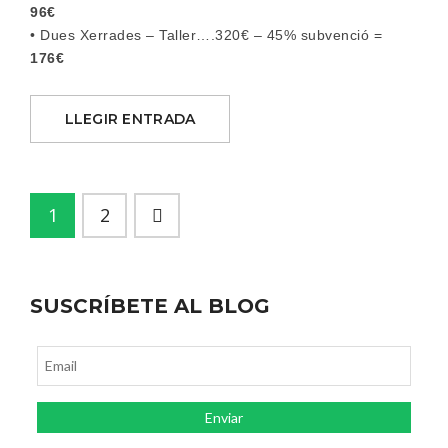
96€
• Dues Xerrades – Taller….320€ – 45% subvenció =
176€
LLEGIR ENTRADA
1
2
SUSCRÍBETE AL BLOG