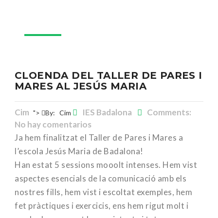
23
Jun
CLOENDA DEL TALLER DE PARES I
MARES AL JESÚS MARIA
Cim
IES Badalona
Comments:
">
By:
Cim
No hay comentarios
Ja hem finalitzat el Taller de Pares i Mares a
l’escola Jesús Maria de Badalona!
Han estat 5 sessions mooolt intenses. Hem vist
aspectes esencials de la comunicació amb els
nostres fills, hem vist i escoltat exemples, hem
fet pràctiques i exercicis, ens hem rigut molt i