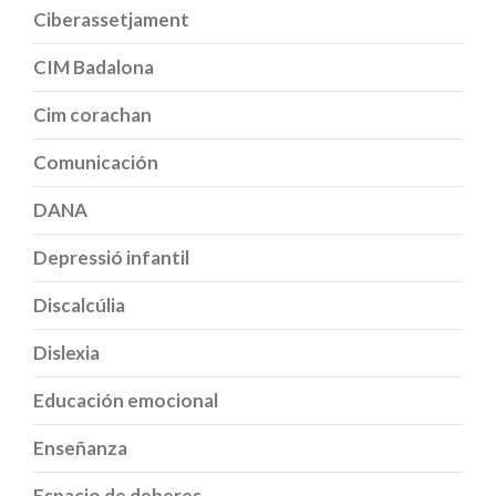
Ciberassetjament
CIM Badalona
Cim corachan
Comunicación
DANA
Depressió infantil
Discalcúlia
Dislexia
Educación emocional
Enseñanza
Espacio de deberes