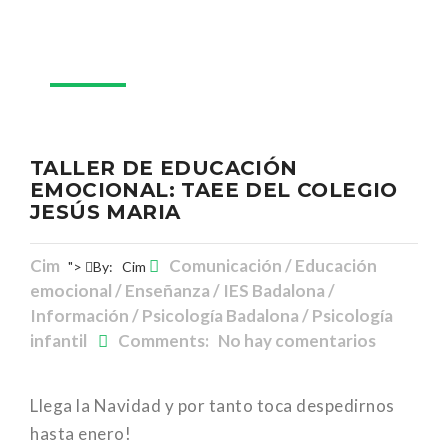
31
Dic
TALLER DE EDUCACIÓN
EMOCIONAL: TAEE DEL COLEGIO
JESÚS MARIA
Cim
Comunicación / Educación
">
By:
Cim
emocional / Enseñanza / IES Badalona /
Información / Psicología Badalona / Psicología
infantil
Comments: No hay comentarios
Llega la Navidad y por tanto toca despedirnos
hasta enero!