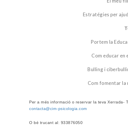
El meu fi
Estratégies per ajuda
T
Portem la Educaci
Com educar en e
Bulling i ciberbul
Com fomentar la m
Per a més informació o reservar la teva Xerrada- T
contacta@cim-psicologia.com
O bé trucant al: 933876050