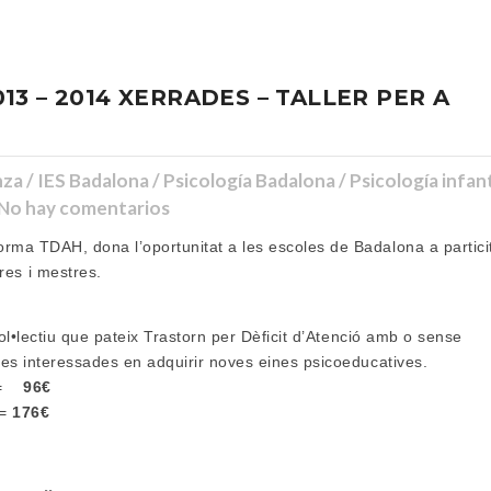
3 – 2014 XERRADES – TALLER PER A
 / IES Badalona / Psicología Badalona / Psicología infanti
o hay comentarios
orma TDAH, dona l’oportunitat a les escoles de Badalona a partici
es i mestres.
 col•lectiu que pateix Trastorn per Dèficit d’Atenció amb o sense
ones interessades en adquirir noves eines psicoeducatives.
ó =
96€
=
176€