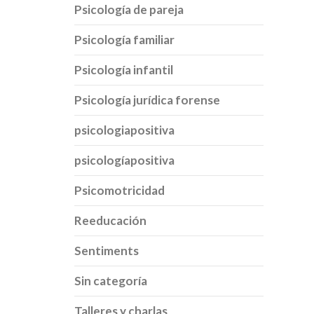
Psicología de pareja
Psicología familiar
Psicología infantil
Psicología jurídica forense
psicologiapositiva
psicologíapositiva
Psicomotricidad
Reeducación
Sentiments
Sin categoría
Talleres y charlas