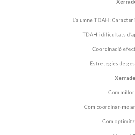
Xerrades-Taller TDAH
L’alumne TDAH: Caracterís
TDAH i dificultats d’a
Coordinació efect
Estretegies de gest
Xerrade
Com millor
Com coordinar-me amb 
Com optimitza