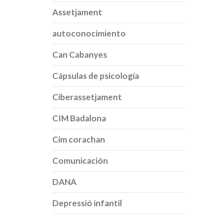
Assetjament
autoconocimiento
Can Cabanyes
Cápsulas de psicología
Ciberassetjament
CIM Badalona
Cim corachan
Comunicación
DANA
Depressió infantil