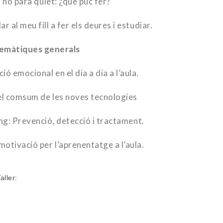
ll no para quiet: ¿que puc fer?
r al meu fill a fer els deures i estudiar.
emàtiques generals
ó emocional en el dia a dia a l’aula.
l comsum de les noves tecnologies
ling: Prevenció, detecció i tractament.
otivació per l’aprenentatge a l’aula.
aller: