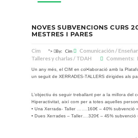
NOVES SUBVENCIONS CURS 201
MESTRES I PARES
Cim
Comunicación / Enseñanza
">
By:
Cim
Talleres y charlas / TDAH
Comments: N
Un any més, el CIM en col•laboració amb la Plataf
un seguit de XERRADES-TALLERS dirigides als par
L’objectiu és seguir treballant per a la millora del
Hiperactivitat, així com per a totes aquelles pers
• Una Xerrada- Taller …….160€ – 40% subvenci
• Dues Xerrades – Taller….320€ – 45% subvenció 