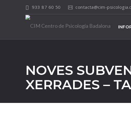
933 87 60 50
contacta@cim-psicologia
INFO
NOVES SUBVENC
XERRADES – TA
18
Oct