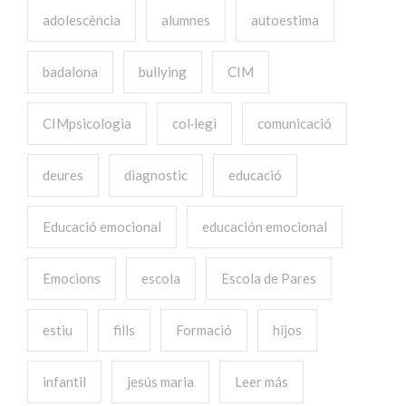
adolescència
alumnes
autoestima
badalona
bullying
CIM
CIMpsicologia
col·legi
comunicació
deures
diagnostic
educació
Educació emocional
educación emocional
Emocions
escola
Escola de Pares
estiu
fills
Formació
hijos
infantil
jesús maria
Leer más