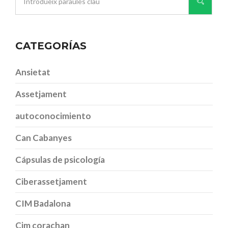
CATEGORÍAS
Ansietat
Assetjament
autoconocimiento
Can Cabanyes
Cápsulas de psicología
Ciberassetjament
CIM Badalona
Cim corachan