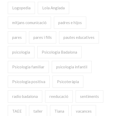
Logopedia
Lola Anglada
mitjans comunicació
padres e hijos
pares
pares i fills
pautes educatives
psicologia
Psicologia Badalona
Psicologia familiar
psicologia infantil
Psicologia positiva
Psicoteràpia
radio badalona
reeducació
sentiments
TAEE
taller
Tiana
vacances