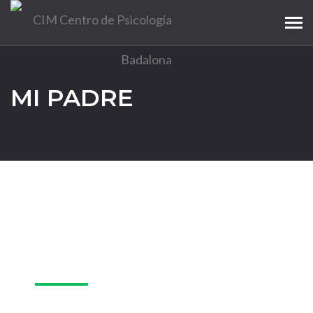
Tog
navi
MI PADRE
19
Mar