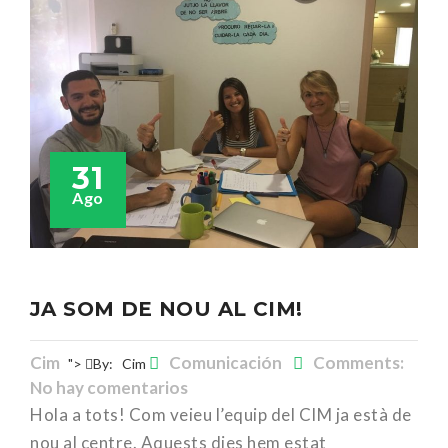
31
Ago
JA SOM DE NOU AL CIM!
Cim
Comunicación
Comments:
">
By:
Cim
No hay comentarios
Hola a tots! Com veieu l’equip del CIM ja està de
nou al centre. Aquests dies hem estat