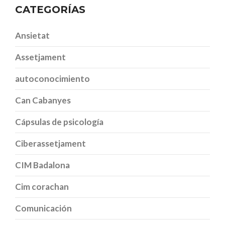
CATEGORÍAS
Ansietat
Assetjament
autoconocimiento
Can Cabanyes
Cápsulas de psicología
Ciberassetjament
CIM Badalona
Cim corachan
Comunicación