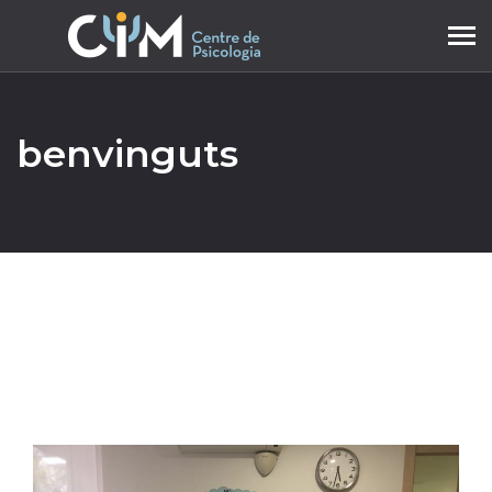
Tog
navi
benvinguts