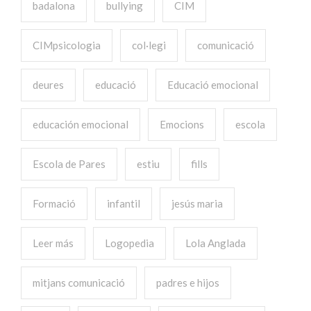
badalona
bullying
CIM
CIMpsicologia
col·legi
comunicació
deures
educació
Educació emocional
educación emocional
Emocions
escola
Escola de Pares
estiu
fills
Formació
infantil
jesús maria
Leer más
Logopedia
Lola Anglada
mitjans comunicació
padres e hijos