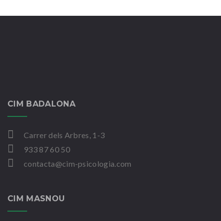
CIM BADALONA
Carrer dels Arbres, 1-3
933 87 60 50
contacta@cim-psicologia.com
CIM MASNOU