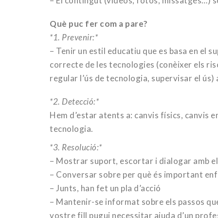
– El contingut (vídeos, fotos, missatges…) só
Què puc fer com a pare?
*1. Prevenir:*
– Tenir un estil educatiu que es basa en el su
correcte de les tecnologies (conèixer els ri
regular l’ús de tecnologia, supervisar el ús)
*2. Detecció:*
Hem d’estar atents a: canvis físics, canvis e
tecnologia.
*3. Resolució:*
– Mostrar suport, escortar i dialogar amb el 
– Conversar sobre per què és important enf
– Junts, han fet un pla d’acció
– Mantenir-se informat sobre els passos que e
vostre fill pugui necessitar ajuda d’un profe