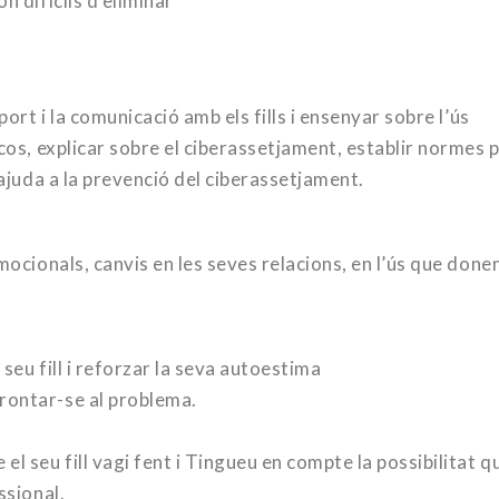
n difícils d’eliminar
port i la comunicació amb els fills i ensenyar sobre l’ús
scos, explicar sobre el ciberassetjament, establir normes 
 ajuda a la prevenció del ciberassetjament.
mocionals, canvis en les seves relacions, en l’ús que donen
seu fill i reforzar la seva autoestima
rontar-se al problema.
l seu fill vagi fent i Tingueu en compte la possibilitat qu
ssional.