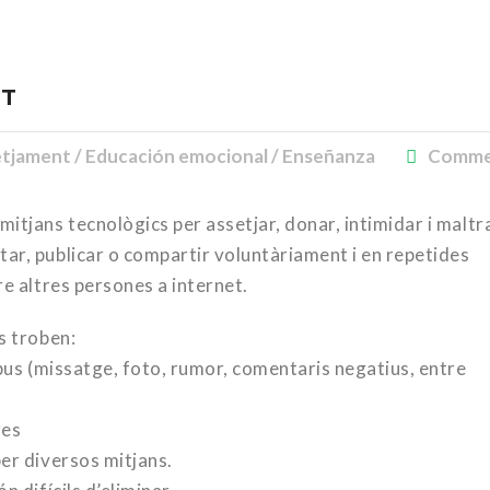
NT
etjament / Educación emocional / Enseñanza
Comme
 mitjans tecnològics per assetjar, donar, intimidar i maltr
ar, publicar o compartir voluntàriament i en repetides
re altres persones a internet.
s troben:
ipus (missatge, foto, rumor, comentaris negatius, entre
res
per diversos mitjans.