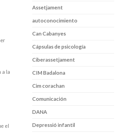
Assetjament
autoconocimiento
Can Cabanyes
per
Cápsulas de psicología
Ciberassetjament
 a la
CIM Badalona
Cim corachan
Comunicación
DANA
Depressió infantil
e el