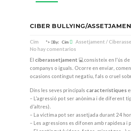
CIBER BULLYING/ASSETJAME
Cim
Assetjament / Ciberass
">
By:
Cim
No hay comentarios
El
ciberassetjament
💻consisteix en l’ús de
companys o iguals. Ocorre en enviar, coment
ocasions contingut negatiu, fals o cruel sob
Dins les seves principals
característiques
e
– L’agressió pot ser anònima i de diferent t
d’altres).
– La víctima pot ser assetjada durant 24 ho
– Les agressions es difonen amb rapidesa i 