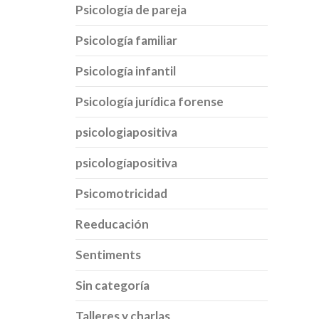
Psicología de pareja
Psicología familiar
Psicología infantil
Psicología jurídica forense
psicologiapositiva
psicologíapositiva
Psicomotricidad
Reeducación
Sentiments
Sin categoría
Talleres y charlas