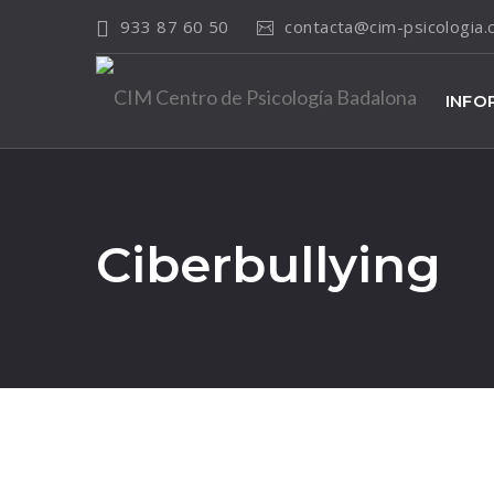
933 87 60 50
contacta@cim-psicologia
INFO
Ciberbullying
13
Sep