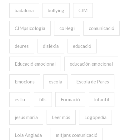
badalona
bullying
CIM
CIMpsicologia
col·legi
comunicació
deures
dislèxia
educació
Educació emocional
educación emocional
Emocions
escola
Escola de Pares
estiu
fills
Formació
infantil
jesús maria
Leer más
Logopedia
Lola Anglada
mitjans comunicació