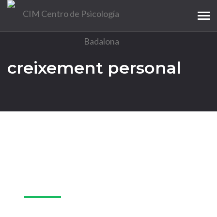
Tog
navi
creixement personal
13
Mar