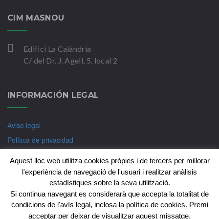
CIM MASNOU
Edifici La Calàndria
C/ del Dr. J. Agell, 5, local 2
INFORMACIÓN LEGAL
Aviso legal
Política de privacidad
Política de Cookies
Aquest lloc web utilitza cookies pròpies i de tercers per millorar
l'experiència de navegació de l'usuari i realitzar anàlisis
estadístiques sobre la seva utilització.
Si continua navegant es considerarà que accepta la totalitat de
Copyright © CIM-Psicologia Badalona 2018. Tots els
condicions de l'avís legal, inclosa la política de cookies. Premi
drets reservats
acceptar per deixar de visualitzar aquest missatge.