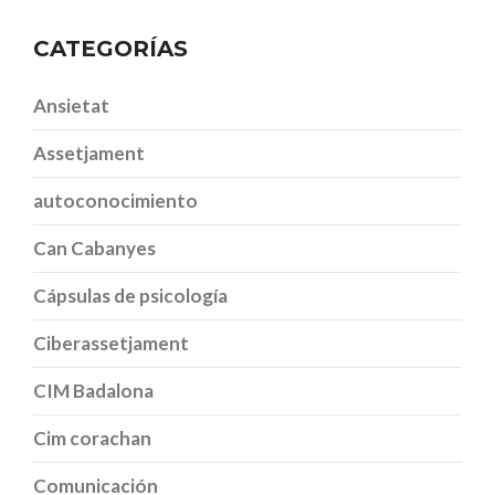
CATEGORÍAS
Ansietat
Assetjament
autoconocimiento
Can Cabanyes
Cápsulas de psicología
Ciberassetjament
CIM Badalona
Cim corachan
Comunicación