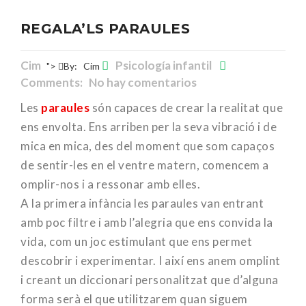
REGALA’LS PARAULES
Cim
Psicología infantil
">
By:
Cim
Comments: No hay comentarios
Les
paraules
són capaces de crear la realitat que
ens envolta. Ens arriben per la seva vibració i de
mica en mica, des del moment que som capaços
de sentir-les en el ventre matern, comencem a
omplir-nos i a ressonar amb elles.
A la primera infància les paraules van entrant
amb poc filtre i amb l’alegria que ens convida la
vida, com un joc estimulant que ens permet
descobrir i experimentar. I així ens anem omplint
i creant un diccionari personalitzat que d’alguna
forma serà el que utilitzarem quan siguem