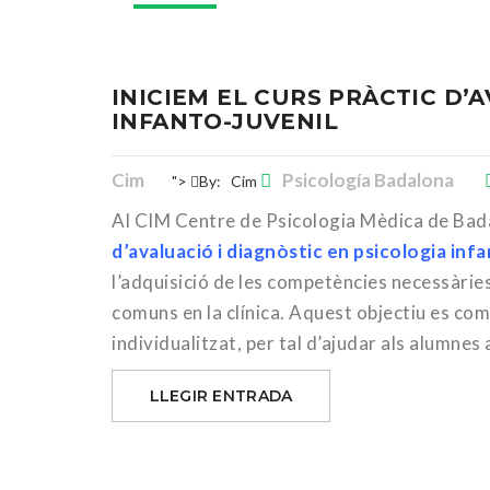
INICIEM EL CURS PRÀCTIC D’
INFANTO-JUVENIL
Cim
Psicología Badalona
">
By:
Cim
Al CIM Centre de Psicologia Mèdica de Bad
d’avaluació i diagnòstic en psicologia inf
l’adquisició de les competències necessàries
comuns en la clínica. Aquest objectiu es c
individualitzat, per tal d’ajudar als alumnes
LLEGIR ENTRADA
16
Feb