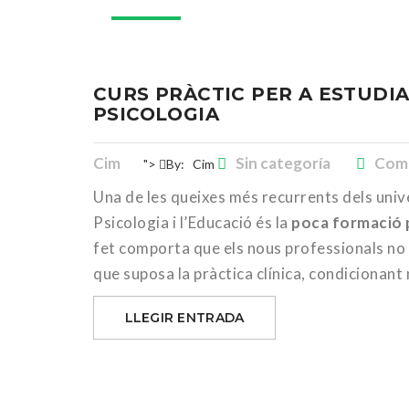
CURS PRÀCTIC PER A ESTUDIA
PSICOLOGIA
Cim
Sin categoría
Comm
">
By:
Cim
Una de les queixes més recurrents dels univ
Psicologia i l’Educació és la
poca formació 
fet comporta que els nous professionals no 
que suposa la pràctica clínica, condicionan
LLEGIR ENTRADA