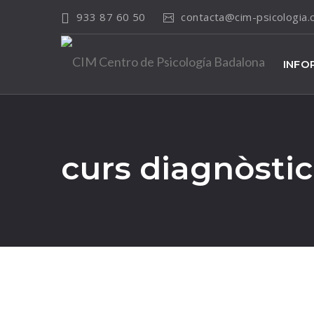
933 87 60 50
contacta@cim-psicologia
INFO
curs diagnòstic
18
May