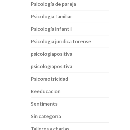
Psicología de pareja
Psicología familiar
Psicología infantil
Psicología jurídica forense
psicologiapositiva
psicologíapositiva
Psicomotricidad
Reeducación
Sentiments
Sin categoría
Talleres y charlas