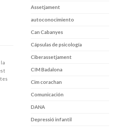
Assetjament
autoconocimiento
Can Cabanyes
Cápsulas de psicología
Ciberassetjament
 la
CIM Badalona
est
ptes
Cim corachan
Comunicación
DANA
Depressió infantil