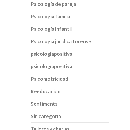
Psicología de pareja
Psicología familiar
Psicología infantil
Psicología jurídica forense
psicologiapositiva
psicologíapositiva
Psicomotricidad
Reeducación
Sentiments
Sin categoría
Talleres y charlas