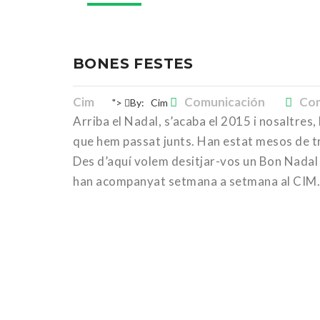
BONES FESTES
Cim
Comunicación
Com
">
By:
Cim
Arriba el Nadal, s’acaba el 2015 i nosaltres,
que hem passat junts. Han estat mesos de tr
Des d’aquí volem desitjar-vos un Bon Nadal i u
han acompanyat setmana a setmana al CIM