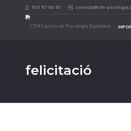
933 87 60 50
contacta@cim-psicologia
INFO
felicitació
23
Dic