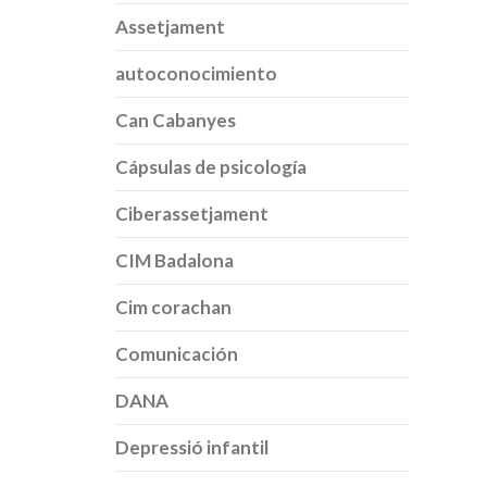
Assetjament
autoconocimiento
Can Cabanyes
Cápsulas de psicología
Ciberassetjament
CIM Badalona
Cim corachan
Comunicación
DANA
Depressió infantil