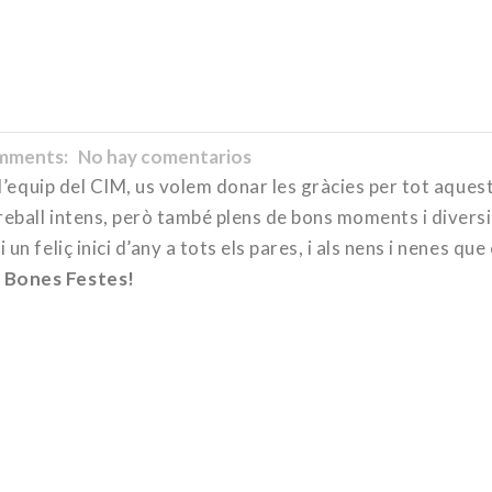
ments: No hay comentarios
 l’equip del CIM, us volem donar les gràcies per tot aques
eball intens, però també plens de bons moments i diversi
n feliç inici d’any a tots els pares, i als nens i nenes que
.
Bones Festes!