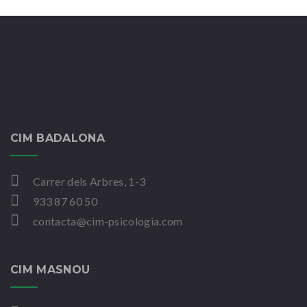
CIM BADALONA
Carrer dels Arbres, 1-3
933 87 60 50
contacta@cim-psicologia.com
CIM MASNOU