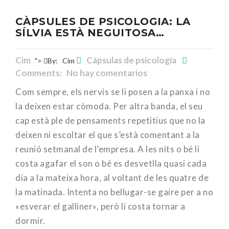
CÀPSULES DE PSICOLOGIA: LA
SÍLVIA ESTÀ NEGUITOSA…
Cim
Cápsulas de psicología
">
By:
Cim
Comments: No hay comentarios
Com sempre, els nervis se li posen a la panxa i no
la deixen estar còmoda. Per altra banda, el seu
cap està ple de pensaments repetitius que no la
deixen ni escoltar el que s’està comentant a la
reunió setmanal de l’empresa. A les nits o bé li
costa agafar el son o bé es desvetlla quasi cada
dia a la mateixa hora, al voltant de les quatre de
la matinada. Intenta no bellugar-se gaire per a no
«esverar el galliner», però li costa tornar a
dormir.