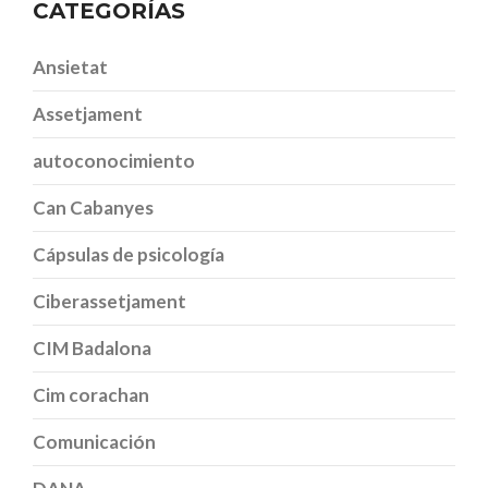
CATEGORÍAS
Ansietat
Assetjament
autoconocimiento
Can Cabanyes
Cápsulas de psicología
Ciberassetjament
CIM Badalona
Cim corachan
Comunicación