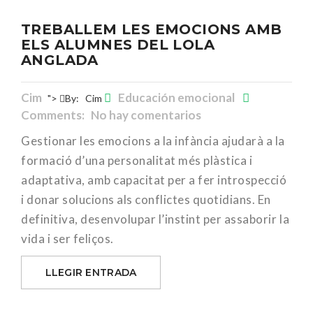
TREBALLEM LES EMOCIONS AMB
ELS ALUMNES DEL LOLA
ANGLADA
Cim
Educación emocional
">
By:
Cim
Comments: No hay comentarios
Gestionar les emocions a la infància ajudarà a la
formació d’una personalitat més plàstica i
adaptativa, amb capacitat per a fer introspecció
i donar solucions als conflictes quotidians. En
definitiva, desenvolupar l’instint per assaborir la
vida i ser feliços.
LLEGIR ENTRADA