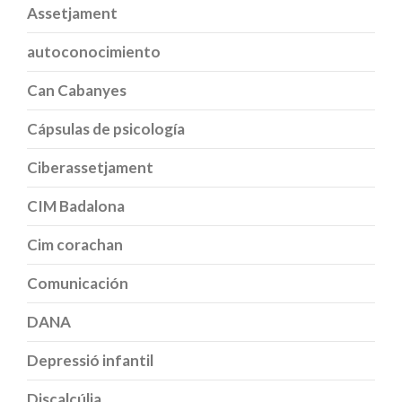
Assetjament
autoconocimiento
Can Cabanyes
Cápsulas de psicología
Ciberassetjament
CIM Badalona
Cim corachan
Comunicación
DANA
Depressió infantil
Discalcúlia