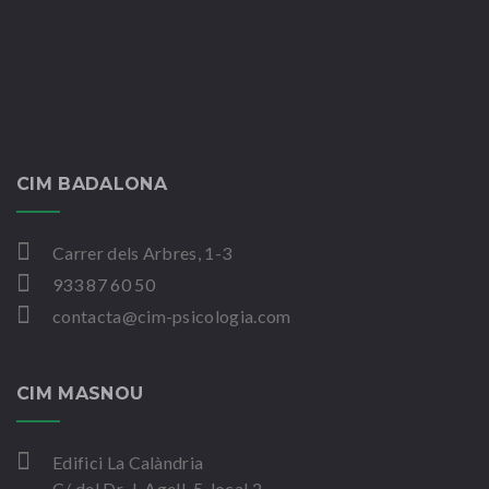
CIM BADALONA
Carrer dels Arbres, 1-3
933 87 60 50
contacta@cim-psicologia.com
CIM MASNOU
Edifici La Calàndria
C/ del Dr. J. Agell, 5, local 2