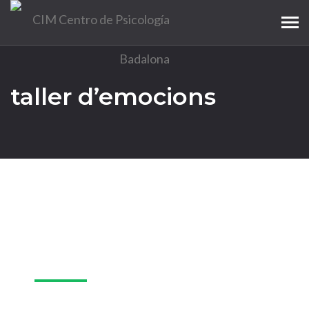
Tog
navi
taller d’emocions
27
Mar