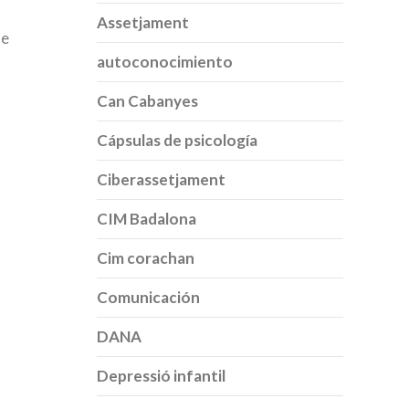
Assetjament
ue
autoconocimiento
Can Cabanyes
Cápsulas de psicología
Ciberassetjament
CIM Badalona
Cim corachan
Comunicación
DANA
Depressió infantil