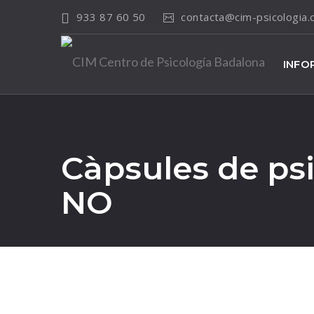
933 87 60 50
contacta@cim-psicologia
INFO
Càpsules de ps
NO
23
Mar