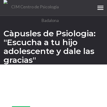
Tog
navi
Càpusles de Psiologia:
"Escucha a tu hijo
adolescente y dale las
gracias"
28
Mar