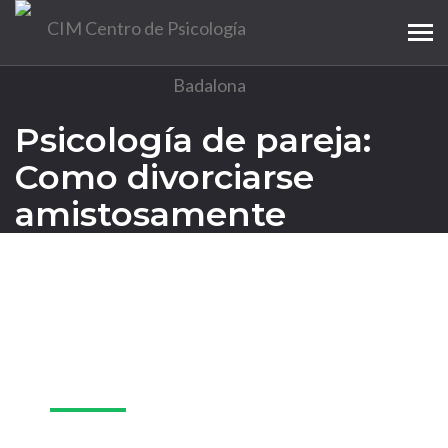
Tog
navi
Psicología de pareja:
Como divorciarse
amistosamente
08
Nov