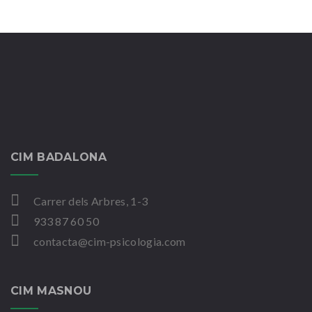
CIM BADALONA
Carrer dels Arbres, 1-3
933 87 60 50
contacta@cim-psicologia.com
CIM MASNOU