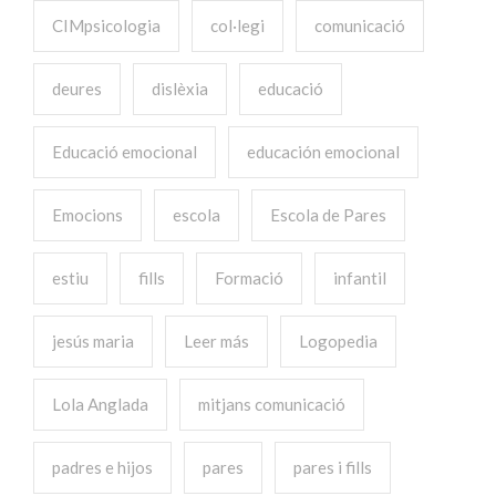
CIMpsicologia
col·legi
comunicació
deures
dislèxia
educació
Educació emocional
educación emocional
Emocions
escola
Escola de Pares
estiu
fills
Formació
infantil
jesús maria
Leer más
Logopedia
Lola Anglada
mitjans comunicació
padres e hijos
pares
pares i fills