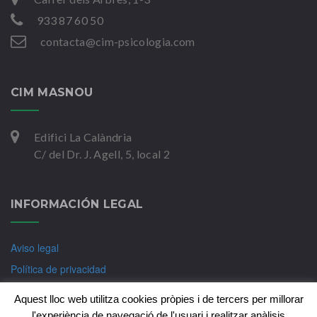
933 87 60 50
contacta@cim-psicologia.com
CIM MASNOU
Edifici La Calàndria
C/ del Dr. J. Agell, 5, local 2
INFORMACIÓN LEGAL
Aviso legal
Política de privacidad
Política de Cookies
Aquest lloc web utilitza cookies pròpies i de tercers per millorar
l'experiència de navegació de l'usuari i realitzar anàlisis