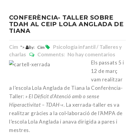
CONFERÈNCIA- TALLER SOBRE
TDAH AL CEIP LOLA ANGLADA DE
TIANA
Cim
Psicología infantil / Talleres y
">
By:
Cim
charlas
Comments: No hay comentarios
Els passats 5 i
12 de març
vam realitzar
a l’escola Lola Anglada de Tiana la Conferència-
Taller:
» El Dèficit d’Atenció amb o sense
Hiperactivitat – TDAH-«
. La xerrada-taller es va
realitzar gràcies a la col·laboració de l’AMPA de
l’escola Lola Anglada i anava dirigida a pares i
mestres.