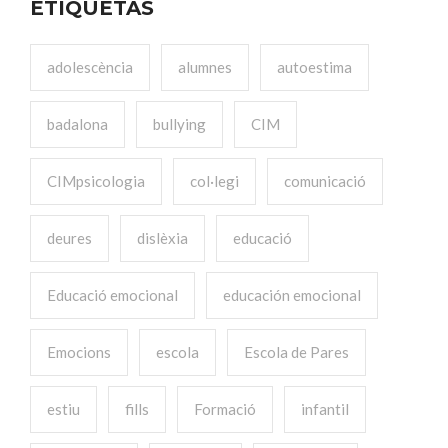
ETIQUETAS
adolescència
alumnes
autoestima
badalona
bullying
CIM
CIMpsicologia
col·legi
comunicació
deures
dislèxia
educació
Educació emocional
educación emocional
Emocions
escola
Escola de Pares
estiu
fills
Formació
infantil