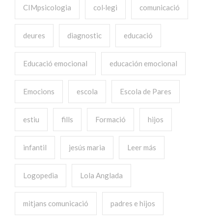
CIMpsicologia
col·legi
comunicació
deures
diagnostic
educació
Educació emocional
educación emocional
Emocions
escola
Escola de Pares
estiu
fills
Formació
hijos
infantil
jesús maria
Leer más
Logopedia
Lola Anglada
mitjans comunicació
padres e hijos