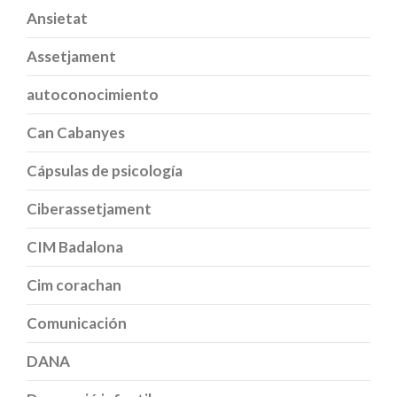
Ansietat
Assetjament
autoconocimiento
Can Cabanyes
Cápsulas de psicología
Ciberassetjament
CIM Badalona
Cim corachan
Comunicación
DANA