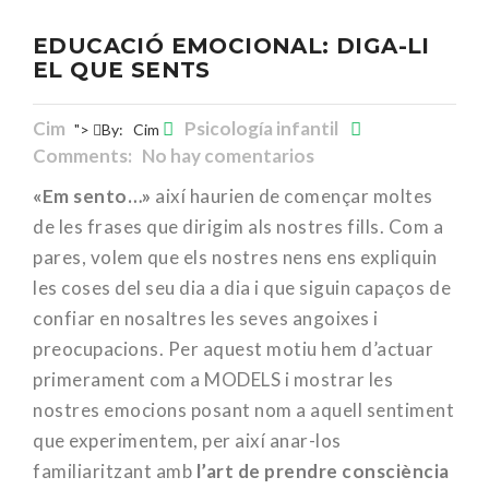
EDUCACIÓ EMOCIONAL: DIGA-LI
EL QUE SENTS
Cim
Psicología infantil
">
By:
Cim
Comments: No hay comentarios
«Em sento…»
així haurien de començar moltes
de les frases que dirigim als nostres fills. Com a
pares, volem que els nostres nens ens expliquin
les coses del seu dia a dia i que siguin capaços de
confiar en nosaltres les seves angoixes i
preocupacions. Per aquest motiu hem d’actuar
primerament com a MODELS i mostrar les
nostres emocions posant nom a aquell sentiment
que experimentem, per així anar-los
familiaritzant amb
l’art de prendre consciència