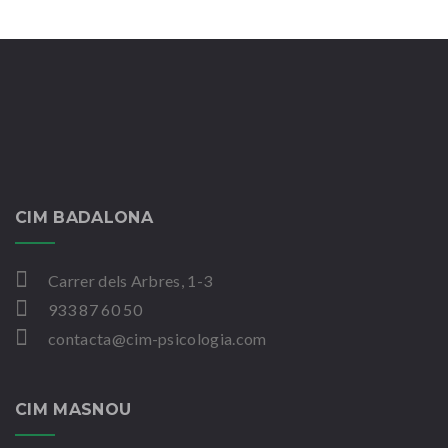
CIM BADALONA
Carrer dels Arbres, 1-3
933 87 60 50
contacta@cim-psicologia.com
CIM MASNOU