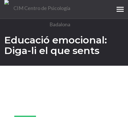
Tog
navi
Educació emocional:
Diga-li el que sents
19
Mar