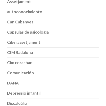
Assetjament
autoconocimiento
Can Cabanyes
Cápsulas de psicología
Ciberassetjament
CIM Badalona
Cim corachan
Comunicación
DANA
Depressió infantil
Discalcúlia