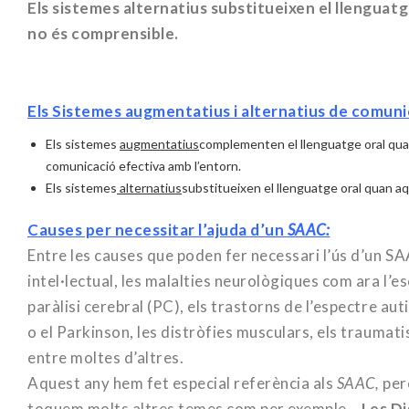
Els sistemes alternatius substitueixen el llenguat
no és comprensible.
Els
Sistemes augmentatius i alternatius de comuni
Els sistemes
augmentatius
complementen el llenguatge oral qua
comunicació efectiva amb l’entorn.
Els sistemes
alternatius
substitueixen el llenguatge oral quan a
Causes per necessitar l’ajuda d’un
SAAC:
Entre les causes que poden fer necessari l’ús d’un S
intel·lectual, les malalties neurològiques com ara l’es
paràlisi cerebral (PC), els trastorns de l’espectre auti
o el Parkinson, les distròfies musculars, els traumati
entre moltes d’altres.
Aquest any hem fet especial referència als
SAAC,
per
toquem molts altres temes com per exemple…
Les Di