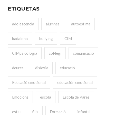
ETIQUETAS
adolescència
alumnes
autoestima
badalona
bullying
CIM
CIMpsicologia
col·legi
comunicació
deures
dislèxia
educació
Educació emocional
educación emocional
Emocions
escola
Escola de Pares
estiu
fills
Formació
infantil