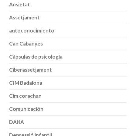
Ansietat
Assetjament
autoconocimiento
Can Cabanyes
Cápsulas de psicología
Ciberassetjament
CIM Badalona
Cim corachan
Comunicación
DANA
Depressió infantil