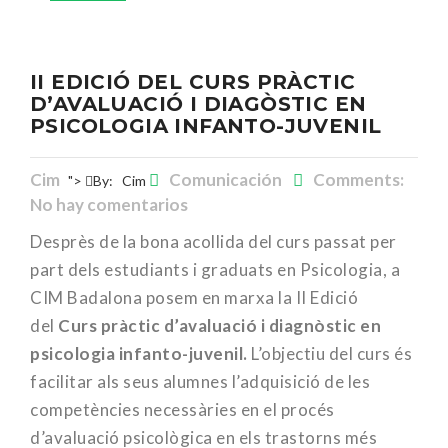
II EDICIÓ DEL CURS PRÀCTIC
D’AVALUACIÓ I DIAGÒSTIC EN
PSICOLOGIA INFANTO-JUVENIL
Cim
Comunicación
Comments:
">
By:
Cim
No hay comentarios
Desprès de la bona acollida del curs passat per
part dels estudiants i graduats en Psicologia, a
CIM Badalona posem en marxa la II Edició
del
Curs pràctic d’avaluació i diagnòstic en
psicologia infanto-juvenil.
L’objectiu del curs és
facilitar als seus alumnes l’adquisició de les
competències necessàries en el procés
d’avaluació psicològica en els trastorns més