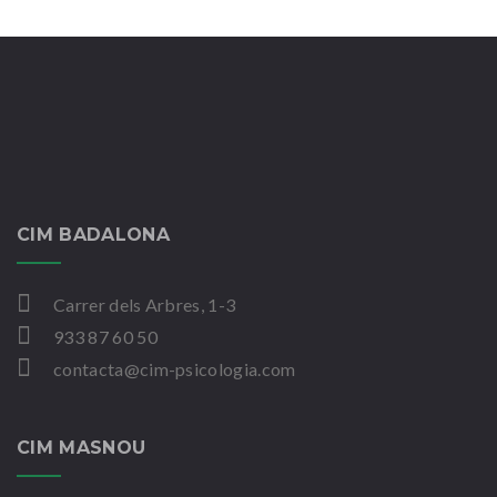
CIM BADALONA
Carrer dels Arbres, 1-3
933 87 60 50
contacta@cim-psicologia.com
CIM MASNOU