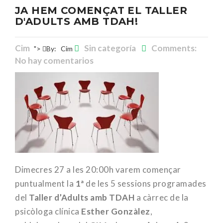
JA HEM COMENÇAT EL TALLER
D'ADULTS AMB TDAH!
Cim
Sin categoría
Comments:
">
By:
Cim
No hay comentarios
Dimecres 27 a les 20:00h varem començar
puntualment la
1ª
de les 5 sessions programades
del
Taller d’Adults amb TDAH
a càrrec de la
psicòloga clínica
Esther Gonzàlez
,