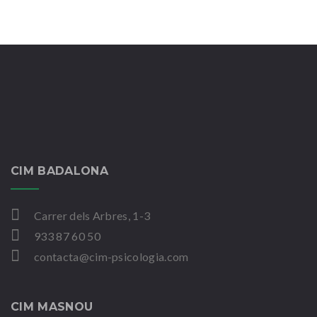
CIM BADALONA
Carrer dels Arbres, 1-3
933 87 60 50
contacta@cim-psicologia.com
CIM MASNOU