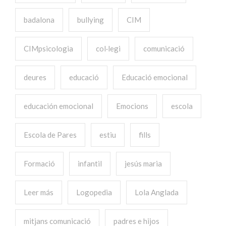
badalona
bullying
CIM
CIMpsicologia
col·legi
comunicació
deures
educació
Educació emocional
educación emocional
Emocions
escola
Escola de Pares
estiu
fills
Formació
infantil
jesús maria
Leer más
Logopedia
Lola Anglada
mitjans comunicació
padres e hijos