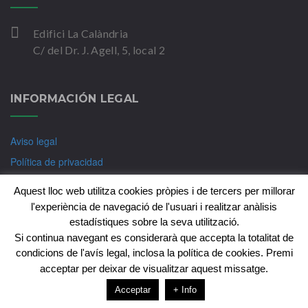
Edifici La Calàndria
C/ del Dr. J. Agell, 5, local 2
INFORMACIÓN LEGAL
Aviso legal
Política de privacidad
Política de Cookies
Aquest lloc web utilitza cookies pròpies i de tercers per millorar
l'experiència de navegació de l'usuari i realitzar anàlisis
estadístiques sobre la seva utilització.
Si continua navegant es considerarà que accepta la totalitat de
Copyright © CIM-Psicologia Badalona 2018. Tots els
condicions de l'avís legal, inclosa la política de cookies. Premi
drets reservats
acceptar per deixar de visualitzar aquest missatge.
Fet per:
Nublo Estudio
Acceptar
+ Info