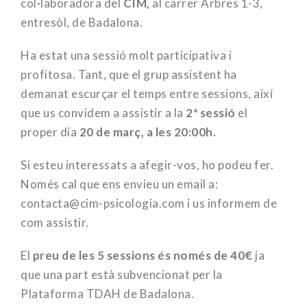
col·laboradora del
CIM,
al carrer Arbres 1-3,
entresòl, de Badalona.
Ha estat una sessió molt participativa i
profitosa. Tant, que el grup assistent ha
demanat escurçar el temps entre sessions, així
que us convidem a assistir a la
2ª sessió
el
proper dia
20 de març, a les 20:00h.
Si esteu interessats a afegir-vos, ho podeu fer.
Només cal que ens envieu un email a:
contacta@cim-psicologia.com i us informem de
com assistir.
El
preu de les 5 sessions és només de 40€
ja
que una part està subvencionat per la
Plataforma TDAH de Badalona.