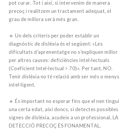
pot curar. Tot i així, si intervenim de manera
precoç i realitzem un tractament adequat, el
grau de millora serà més gran.
⠀
🔹 Un dels criteris per poder establir un
diagnòstic de dislèxia és el següent: «Les
dificultats d’aprenentatge no s’expliquen millor
per altres causes: deficiències intel·lectuals
(Coeficient Intel·lectual > 70)». Per tant, NO.
Tenir dislèxia no té relació amb ser més o menys
intel·ligent.
⠀
🔹 És important no esperar fins que el nen tingui
una certa edat, així doncs, si detectes possibles
signes de dislèxia, acudeix a un professional, LA
DETECCIÓ PRECOÇ ÉS FONAMENTAL.