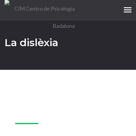
Tog
navi
La dislèxia
10
Ago