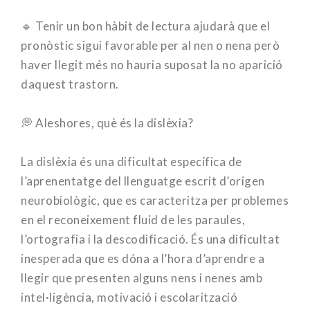
⠀
🔹 Tenir un bon hàbit de lectura ajudarà que el
pronòstic sigui favorable per al nen o nena però
haver llegit més no hauria suposat la no aparició
daquest trastorn.
⠀
💭 Aleshores, què és la dislèxia?
⠀
La dislèxia és una dificultat específica de
l’aprenentatge del llenguatge escrit d’origen
neurobiològic, que es caracteritza per problemes
en el reconeixement fluid de les paraules,
l’ortografia i la descodificació. És una dificultat
inesperada que es dóna a l’hora d’aprendre a
llegir que presenten alguns nens i nenes amb
intel·ligència, motivació i escolarització