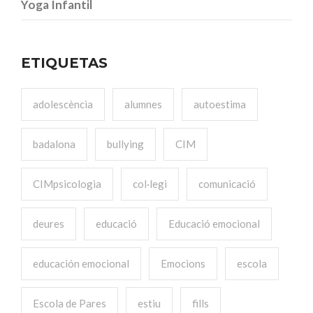
Yoga Infantil
ETIQUETAS
adolescència
alumnes
autoestima
badalona
bullying
CIM
CIMpsicologia
col·legi
comunicació
deures
educació
Educació emocional
educación emocional
Emocions
escola
Escola de Pares
estiu
fills