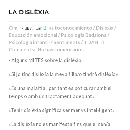
LA DISLÈXIA
Cim
autoconocimiento / Dislexia /
">
By:
Cim
Educación emocional / Psicología Badalona /
Psicología infantil / Sentiments / TDAH
Comments: No hay comentarios
·
Alguns MITES sobre la dislèxia:
«Si jo tinc dislèxia la meva filla/o tindrà dislèxia»
«És una malaltia i per tant es pot curar amb el
temps o amb un tractament adequat»
«Tenir dislèxia significa ser menys intel·ligent»
«La dislèxia no es manifesta fins que el nen/a