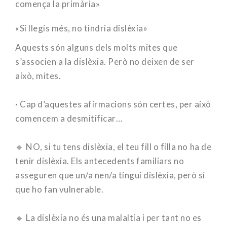
comença la primària»
«Si llegís més, no tindria dislèxia»
Aquests són alguns dels molts mites que
s’associen a la dislèxia. Però no deixen de ser
això, mites.
⠀
·
Cap d’aquestes afirmacions són certes, per això
comencem a desmitificar…
⠀
🔹 NO, si tu tens dislèxia, el teu fill o filla no ha de
tenir dislèxia. Els antecedents familiars no
asseguren que un/a nen/a tingui dislèxia, però sí
que ho fan vulnerable.
⠀
🔹 La ​​dislèxia no és una malaltia i per tant no es