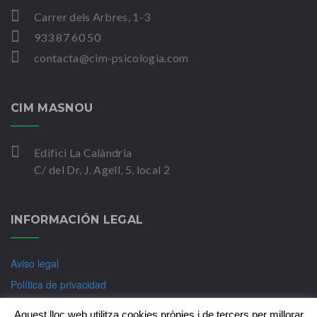
Carrer dels Arbres, 1-3
933 87 60 50
contacta@cim-psicologia.com
CIM MASNOU
Edifici La Calàndria
C/ del Dr. J. Agell, 5, local 2
INFORMACIÓN LEGAL
Aviso legal
Política de privacidad
Política de Cookies
Aquest lloc web utilitza cookies pròpies i de tercers per millorar