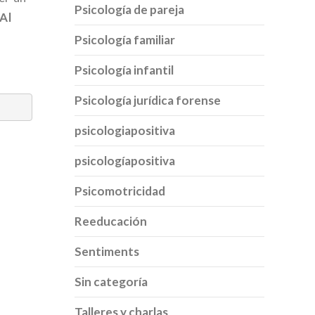
Psicología de pareja
Al
Psicología familiar
Psicología infantil
Psicología jurídica forense
psicologiapositiva
psicologíapositiva
Psicomotricidad
Reeducación
Sentiments
Sin categoría
Talleres y charlas