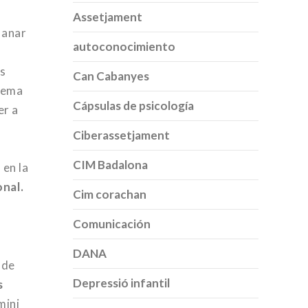
Assetjament
 anar
autoconocimiento
es
Can Cabanyes
stema
Cápsulas de psicología
er a
Ciberassetjament
CIM Badalona
 en la
onal.
Cim corachan
Comunicación
DANA
 de
Depressió infantil
s
mini