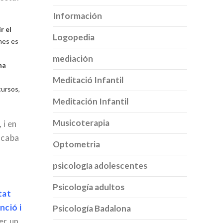
Información
r el
Logopedia
nes es
mediación
na
Meditació Infantil
cursos,
Meditación Infantil
Musicoterapia
 i en
acaba
Optometria
psicología adolescentes
Psicología adultos
tat
nció i
Psicología Badalona
er un