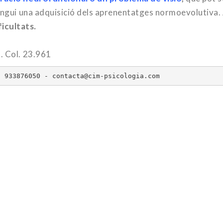
tingui una adquisició dels aprenentatges normoevolutiva.
icultats.
. Col. 23.961
. 933876050 - contacta@cim-psicologia.com