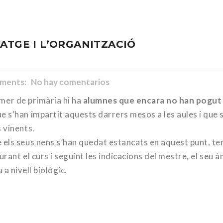
ATGE I L’ORGANITZACIÓ
ents: No hay comentarios
rimer de primària hi ha
alumnes que encara no han pogut
e s’han impartit aquests darrers mesos a les aules i que 
 vinents.
els seus nens s’han quedat estancats en aquest punt, te
urant el curs i seguint les indicacions del mestre, el seu à
a a nivell biològic.