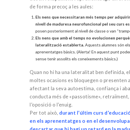
de forma precoç a les aules:
Els nens que necessitaran més temps per adquirir
nivell de maduresa neurofuncional pel seu curs 
posen posteriorment al nivell de classe o van “tramp
Els nens que amb el temps no evolucionen perquè 
lateralització establerta.
Aquests alumnes són els q
aprenentatges bàsics. (Alerta! En aquest punt podem 
sense tenir assolits els coneixements bàsics.)
Quan no hi ha una lateralitat ben definida, 
moltes ocasions es bloquegen o presenten a
afectant la seva autoestima, confiança i a
conducta més de «passotisme», retraïment, 
l’oposició o l’enuig.
Per tot això,
durant l’últim curs d’educació 
en els aprenentatges o en el desenvolupa
descartar que hi hagi un retard en la mad