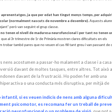
 aprenentatges, ja que per edat han tingut menys temps, per adquiri
escolar (normalment nascuts de novembre a desembre).
Aquests alum
ejant” però van seguint el grup classe.
no tenen el nivell de maduresa neurofuncional i per tant no tenen u
ue al 3r trimestre de 1r de Primària mostren clares dificultats en els
trobar també pares que no veuen el cas fill tant greu i van passant de 
els nens acostumen a passar-ho malament a classe i a casa,
versió davant de moltes tasques, entre altres. Tot això 
bandonen davant de la frustració. Ho poden fer amb una
hiperactiva o una conducta més disruptiva, per mitjà de
infantil, si es veuen indicis de nens amb alguna dificul
ment psicomotor, es recomana fer un treball de preve
uració neurofuncional o un problema de visió
,
que pot s