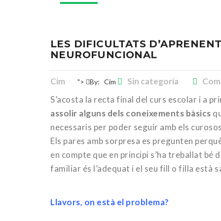
LES DIFICULTATS D’APRENENT
NEUROFUNCIONAL
Cim
Sin categoría
Comm
">
By:
Cim
S’acosta la recta final del curs escolar i a p
assolir alguns dels coneixements bàsics
qu
necessaris per poder seguir amb els curosos
Els pares amb sorpresa es pregunten perquè 
en compte que en principi s’ha treballat bé d
familiar és l’adequat i el seu fill o filla està s
Llavors, on està el problema?