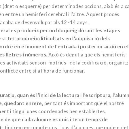
cos (dret o esquerre) per determinades accions, això és a c
en entre un hemisferi cerebral i l’altre. Aquest procés
 s’acaba de desenvolupar als 12 -14 anys.
teral es produeix per un bloqueig durant les etapes
 fet produeix dificultats en l’adquisició dels
ordre en el moment de l’entrada i posterior arxiu en el
s lletres i números.
Això és degut a que els hemisferis
s activitats sensori-motrius i de la codificació, organitz
licte entre sí a l’hora de funcionar.
iu, quan és l’inici de la lectura i l’escriptura, l’alum
se, quedant enrere,
per tant és important que el nostre
ent i tingui unes coordenades ben establertes.
se de què cada alumne és únic i té un temps de
t
, tindrem en compte dos tipus d’alumnes que podem det