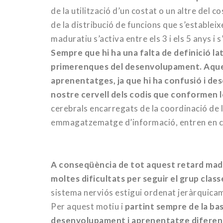
de la utilització d’un costat o un altre del 
de la distribució de funcions que s’estableix
maduratiu s’activa entre els 3 i els 5 anys i
Sempre que hi ha una falta de definició la
primerenques del desenvolupament. Aquest
aprenentatges, ja que hi ha confusió i des
nostre cervell dels codis que conformen le
cerebrals encarregats de la coordinació de le
emmagatzematge d’informació, entren en conf
A conseqüència de tot aquest retard madurat
moltes dificultats per seguir el grup clas
sistema nerviós estigui ordenat jeràrquicam
Per aquest motiu i
partint sempre de la ba
desenvolupament i aprenentatge diferen