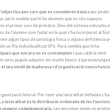
d’objectius per curs que es consideren bàsics
per poder
ur, però sembla que hi ha alumnes que no són capaços
 és el primer curs de primària. Dins del sistema educatiu 
s de l’alumne com l’edat en la qual s’ha incorporat al Si
tenen algun tipus de patologia física o alguna deficiència p
e un Pla Individualitzat (PI). Però sembla que hi ha
siques que encara no es contemplen
i que caldria tenir
ls nens puguin adquirir els nivells bàsics d’aprenentatges
 el seu nivell de maduresa i d’organització neurofunci
ganització lateral. Per tenir una lateralitat definida s’ha
La lateralitat és la distribució ordenada de les funcion
són sempre complementaris
. Les persones tenim un predo