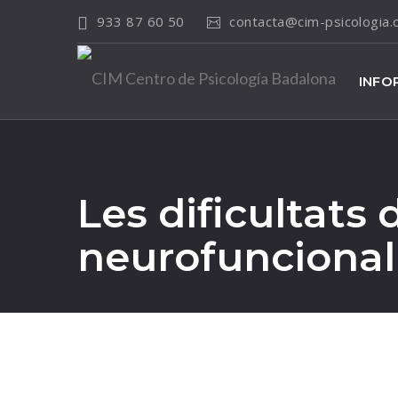
933 87 60 50
contacta@cim-psicologia
INFO
Les dificultats 
neurofuncional
14
Jun