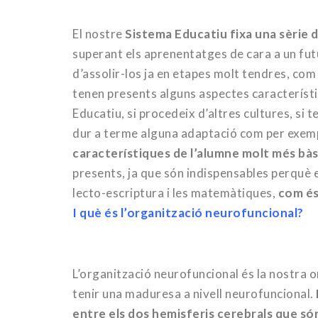
El nostre
Sistema Educatiu
fixa una sèrie 
superant els aprenentatges de cara a un fut
d’assolir-los ja en etapes molt tendres, com
tenen presents alguns aspectes característic
Educatiu, si procedeix d’altres cultures, si 
dur a terme alguna adaptació com per exempl
característiques de l’alumne molt més bà
presents, ja que són indispensables perquè e
lecto-escriptura i les matemàtiques,
com és
I què és l’organització neurofuncional?
L’organització neurofuncional és la nostra or
tenir una maduresa a nivell neurofuncional.
entre els dos hemisferis cerebrals que 