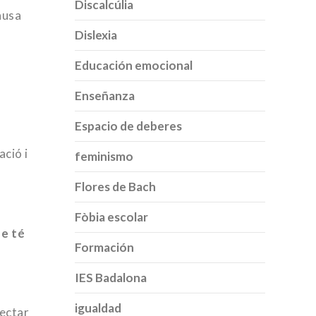
Discalcúlia
ausa
Dislexia
Educación emocional
Enseñanza
Espacio de deberes
ació i
feminismo
Flores de Bach
Fòbia escolar
ne té
Formación
IES Badalona
igualdad
ectar