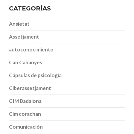
CATEGORÍAS
Ansietat
Assetjament
autoconocimiento
Can Cabanyes
Cápsulas de psicología
Ciberassetjament
CIM Badalona
Cim corachan
Comunicación