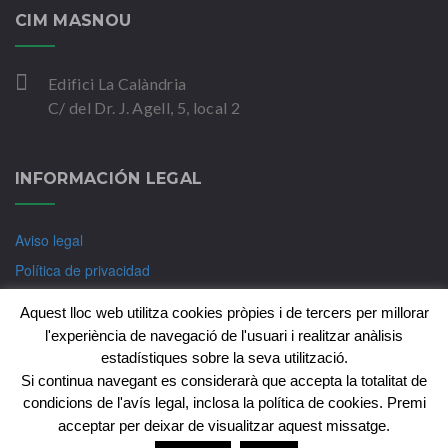
CIM MASNOU
Edifici La Calàndria
C/ del Dr. J. Agell, 5, local 2
INFORMACIÓN LEGAL
Aviso legal
Política de privacidad
Política de Cookies
Aquest lloc web utilitza cookies pròpies i de tercers per millorar
l'experiència de navegació de l'usuari i realitzar anàlisis
estadístiques sobre la seva utilització.
Si continua navegant es considerarà que accepta la totalitat de
Copyright © CIM-Psicologia Badalona 2018. Tots els
condicions de l'avís legal, inclosa la política de cookies. Premi
drets reservats
acceptar per deixar de visualitzar aquest missatge.