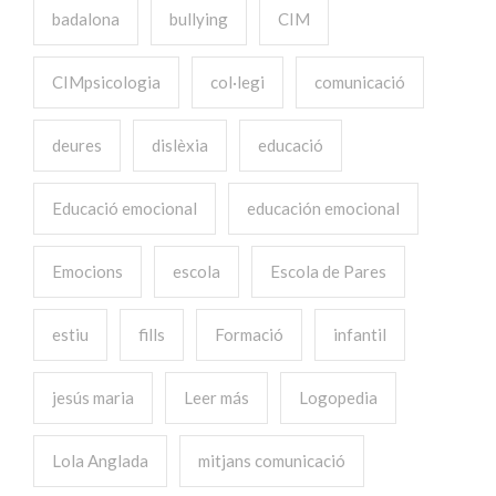
badalona
bullying
CIM
CIMpsicologia
col·legi
comunicació
deures
dislèxia
educació
Educació emocional
educación emocional
Emocions
escola
Escola de Pares
estiu
fills
Formació
infantil
jesús maria
Leer más
Logopedia
Lola Anglada
mitjans comunicació