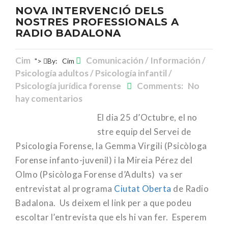
NOVA INTERVENCIÓ DELS
NOSTRES PROFESSIONALS A
RADIO BADALONA
Cim
Comunicación / Información /
">
By:
Cim
Psicología adultos / Psicología infantil /
Psicología jurídica forense
Comments: No
hay comentarios
El dia 25 d’Octubre, el no
stre equip del Servei de
Psicologia Forense, la Gemma Virgili (Psicòloga
Forense infanto-juvenil) i la Mireia Pérez del
Olmo (Psicòloga Forense d’Adults) va ser
entrevistat al programa
Ciutat Oberta
de Radio
Badalona. Us deixem el link per a que podeu
escoltar l’entrevista que els hi van fer. Esperem