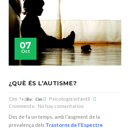
07
Oct
¿QUÈ ÉS L’AUTISME?
Cim
Psicología infantil
">
By:
Cim
Comments: No hay comentarios
Des de fa un temps, amb l’augment de la
prevalença dels
Trastorns de l’Espectre