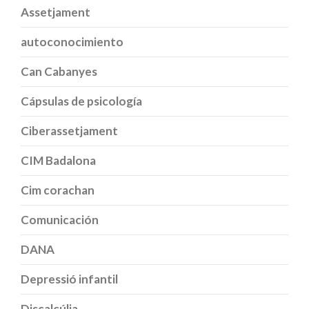
Assetjament
autoconocimiento
Can Cabanyes
Cápsulas de psicología
Ciberassetjament
CIM Badalona
Cim corachan
Comunicación
DANA
Depressió infantil
Discalcúlia