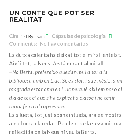
UN CONTE QUE POT SER
REALITAT
Cim
Cápsulas de psicología
">
By:
Cim
Comments: No hay comentarios
La dutxa calenta ha deixat tot el mirall entelat.
Així i tot, la Neus s’està mirant al mirall.
–
No Berta, prefereixo quedar-me i anar a la
biblioteca amb en Lluc. Si, és clar, i que més!… a mi
m’agrada estar amb en Lluc perquè així em poso al
dia de tot el que s’ha explicat a classe i no tenir
tanta feina al capvespre.
La silueta, tot just abans intuïda, ara es mostra
amb força claredat. Pendent de la seva mirada
reflectida on la Neus hi veu la Berta.