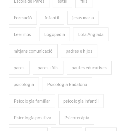
Escola de Pares
estiu
fills
Formació
infantil
jesús maria
Leer más
Logopedia
Lola Anglada
mitjans comunicació
padres e hijos
pares
pares i fills
pautes educatives
psicologia
Psicologia Badalona
Psicologia familiar
psicologia infantil
Psicologia positiva
Psicoteràpia