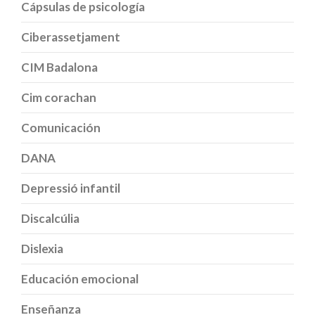
Cápsulas de psicología
Ciberassetjament
CIM Badalona
Cim corachan
Comunicación
DANA
Depressió infantil
Discalcúlia
Dislexia
Educación emocional
Enseñanza