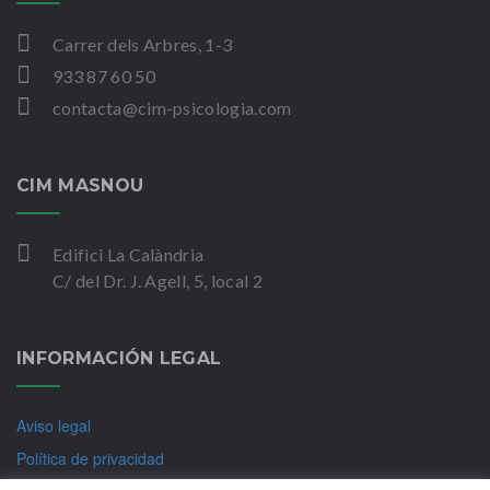
Carrer dels Arbres, 1-3
933 87 60 50
contacta@cim-psicologia.com
CIM MASNOU
Edifici La Calàndria
C/ del Dr. J. Agell, 5, local 2
INFORMACIÓN LEGAL
Aviso legal
Política de privacidad