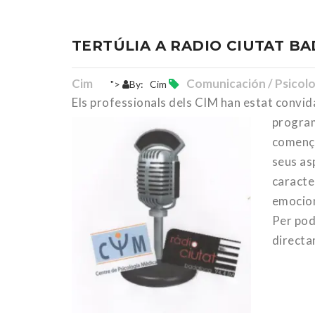
TERTÚLIA A RADIO CIUTAT B
Cim
Comunicación / Psicolo
">
By:
Cim
Els professionals dels CIM han estat convida
progr
comença
seus as
caracter
emocion
Per pod
directa