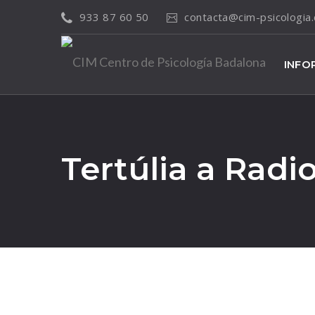
933 87 60 50
contacta@cim-psicologi
INFO
Tertúlia a Rad