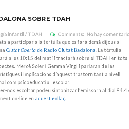
ADALONA SOBRE TDAH
gía infantil / TDAH
Comments: No hay comentari
ts a participar a la tertúlia que es farà demà di
jous al
ama
Ciutat Oberta
de Radio Ciutat Badalona
. La tértulia
rà a les 10:15 del matí i tractarà sobre el TDAH en tots 
pectes. Mercè Soler i Gemma Virgili parlaran de les
ístiques i implicacions d’aquest trastorn tant a nivell
al com psicoeducatiu i escolar.
er-nos escoltar podeu sintonitzar l’emissora al dial 94.4 
ment on-line en
aquest enllaç.