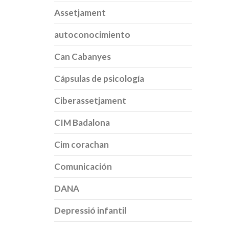
Assetjament
autoconocimiento
Can Cabanyes
Cápsulas de psicología
Ciberassetjament
CIM Badalona
Cim corachan
Comunicación
DANA
Depressió infantil