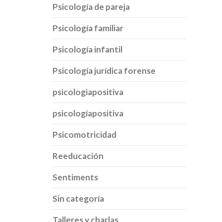
Psicología de pareja
Psicología familiar
Psicología infantil
Psicología jurídica forense
psicologiapositiva
psicologíapositiva
Psicomotricidad
Reeducación
Sentiments
Sin categoría
Talleres y charlas