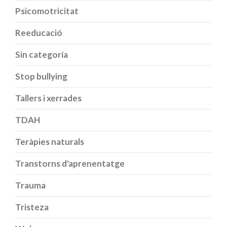
Psicomotricitat
Reeducació
Sin categoría
Stop bullying
Tallers i xerrades
TDAH
Teràpies naturals
Transtorns d'aprenentatge
Trauma
Tristeza