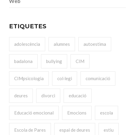
Web
ETIQUETES
adolescència
alumnes
autoestima
badalona
bullying
CIM
CIMpsicologia
col·legi
comunicació
deures
divorci
educació
Educació emocional
Emocions
escola
Escola de Pares
espai de deures
estiu