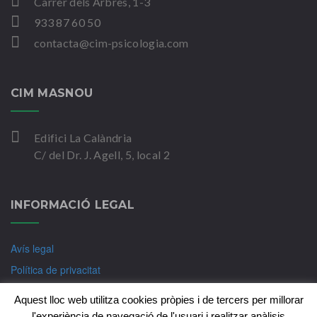
Carrer dels Arbres, 1-3
933 87 60 50
contacta@cim-psicologia.com
CIM MASNOU
Edifici La Calàndria
C/ del Dr. J. Agell, 5, local 2
INFORMACIÓ LEGAL
Avís legal
Política de privacitat
Política de Cookies
Aquest lloc web utilitza cookies pròpies i de tercers per millorar
l'experiència de navegació de l'usuari i realitzar anàlisis