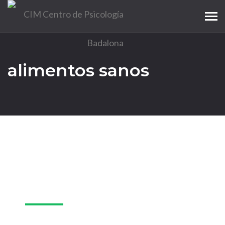
Tog
navi
alimentos sanos
06
set.