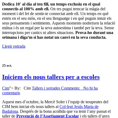
Dedica 10′ al dia al teu fill, un temps exclusiu en el qual
connectis al 100% amb ell.
On res pugui trencar la màgia del
moment i del fet de sentir-te connectat amb ell. Un temps en què
entris en el seu món, en el seu llenguatge i en què puguis intuir els
seus pensaments i sentiments. Aquests moments nodreixen la relació
mútua i és un regal per la seva autoestima i també per la teva. Sense
interrupcions per castics ni altres situacions.
Prova-ho durant una
setmana i
diga
‘m si has notat un canvi en la seva conducta.
Llegir entrada
25
oct.
Iniciem els nous tallers per a escoles
Cim
">
By:
Cim
Tallers i xerrades
Comments: No hi ha
comentaris
Aquest mes d’octubre, la Mercè Soler i l’equip de terapeutes del
CIM hem iniciat els nous tallers al
Col·legi Jesús Maria de
Badalona
. Després de la bona acollida que va tenir l’any passat el
taller de
Prevenció de l’Assetjament Escolar
i els tallers d’anys