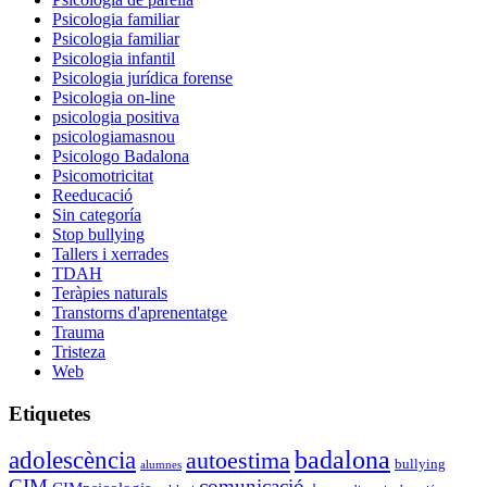
Psicologia familiar
Psicologia familiar
Psicologia infantil
Psicologia jurídica forense
Psicologia on-line
psicologia positiva
psicologiamasnou
Psicologo Badalona
Psicomotricitat
Reeducació
Sin categoría
Stop bullying
Tallers i xerrades
TDAH
Teràpies naturals
Transtorns d'aprenentatge
Trauma
Tristeza
Web
Etiquetes
adolescència
badalona
autoestima
bullying
alumnes
CIM
comunicació