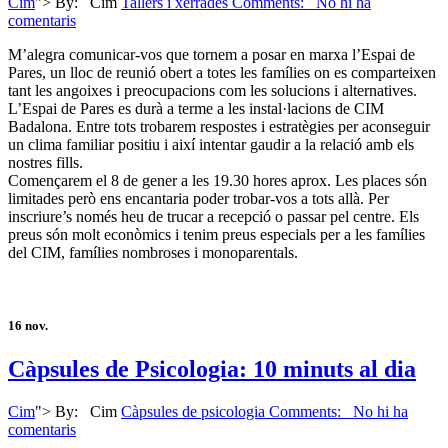
Cim
">
By:
Cim
Tallers i xerrades
Comments: No hi ha
comentaris
M’alegra comunicar-vos que tornem a posar en marxa l’Espai de
Pares, un lloc de reunió obert a totes les famílies on es comparteixen
tant les angoixes i preocupacions com les solucions i alternatives.
L’Espai de Pares es durà a terme a les instal·lacions de CIM
Badalona. Entre tots trobarem respostes i estratègies per aconseguir
un clima familiar positiu i així intentar gaudir a la relació amb els
nostres fills.
Començarem el 8 de gener a les 19.30 hores aprox. Les places són
limitades però ens encantaria poder trobar-vos a tots allà. Per
inscriure’s només heu de trucar a recepció o passar pel centre. Els
preus són molt econòmics i tenim preus especials per a les famílies
del CIM, famílies nombroses i monoparentals.
16
nov.
Càpsules de Psicologia: 10 minuts al dia
Cim
">
By:
Cim
Càpsules de psicologia
Comments: No hi ha
comentaris