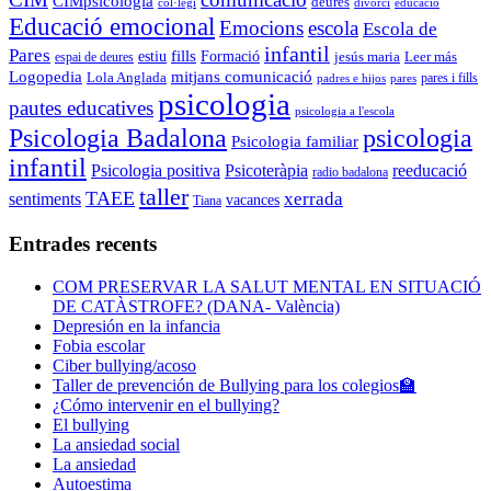
CIMpsicologia
deures
col·legi
divorci
educació
Educació emocional
Emocions
escola
Escola de
infantil
Pares
estiu
fills
Formació
jesús maria
Leer más
espai de deures
mitjans comunicació
Logopedia
Lola Anglada
pares i fills
padres e hijos
pares
psicologia
pautes educatives
psicologia a l'escola
Psicologia Badalona
psicologia
Psicologia familiar
infantil
Psicologia positiva
Psicoteràpia
reeducació
radio badalona
taller
TAEE
xerrada
sentiments
vacances
Tiana
Entrades recents
COM PRESERVAR LA SALUT MENTAL EN SITUACIÓ
DE CATÀSTROFE? (DANA- València)
Depresión en la infancia
Fobia escolar
Ciber bullying/acoso
Taller de prevención de Bullying para los colegios🏫
¿Cómo intervenir en el bullying?
El bullying
La ansiedad social
La ansiedad
Autoestima