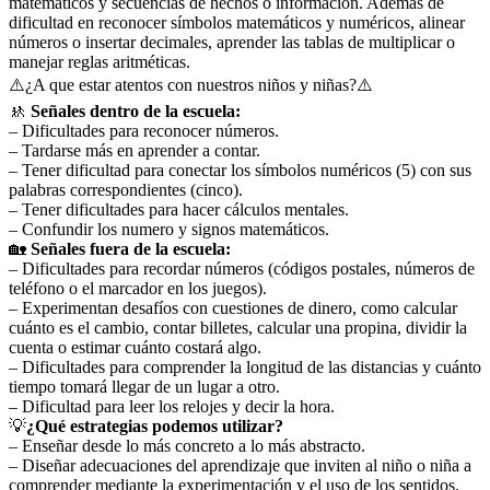
matemáticos y secuencias de hechos o información. Además de
dificultad en reconocer símbolos matemáticos y numéricos, alinear
números o insertar decimales, aprender las tablas de multiplicar o
manejar reglas aritméticas.
⚠️¿A que estar atentos con nuestros niños y niñas?⚠️
🚸
Señales dentro de la escuela:
– Dificultades para reconocer números.
– Tardarse más en aprender a contar.
– Tener dificultad para conectar los símbolos numéricos (5) con sus
palabras correspondientes (cinco).
– Tener dificultades para hacer cálculos mentales.
– Confundir los numero y signos matemáticos.
🏡
Señales fuera de la escuela:
– Dificultades para recordar números (códigos postales, números de
teléfono o el marcador en los juegos).
– Experimentan desafíos con cuestiones de dinero, como calcular
cuánto es el cambio, contar billetes, calcular una propina, dividir la
cuenta o estimar cuánto costará algo.
– Dificultades para comprender la longitud de las distancias y cuánto
tiempo tomará llegar de un lugar a otro.
– Dificultad para leer los relojes y decir la hora.
💡
¿Qué estrategias podemos utilizar?
– Enseñar desde lo más concreto a lo más abstracto.
– Diseñar adecuaciones del aprendizaje que inviten al niño o niña a
comprender mediante la experimentación y el uso de los sentidos.