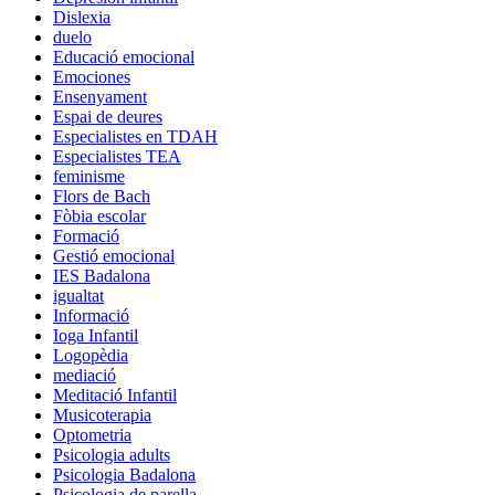
Dislexia
duelo
Educació emocional
Emociones
Ensenyament
Espai de deures
Especialistes en TDAH
Especialistes TEA
feminisme
Flors de Bach
Fòbia escolar
Formació
Gestió emocional
IES Badalona
igualtat
Informació
Ioga Infantil
Logopèdia
mediació
Meditació Infantil
Musicoterapia
Optometria
Psicologia adults
Psicologia Badalona
Psicologia de parella