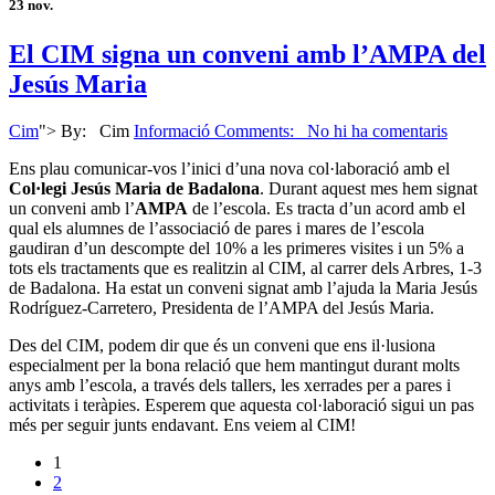
23
nov.
El CIM signa un conveni amb l’AMPA del
Jesús Maria
Cim
">
By:
Cim
Informació
Comments: No hi ha comentaris
Ens plau comunicar-vos l’inici d’una nova col·laboració amb el
Col·legi Jesús Maria de Badalona
. Durant aquest mes hem signat
un conveni amb l’
AMPA
de l’escola. Es tracta d’un acord amb el
qual els alumnes de l’associació de pares i mares de l’escola
gaudiran d’un descompte del 10% a les primeres visites i un 5% a
tots els tractaments que es realitzin al CIM, al carrer dels Arbres, 1-3
de Badalona. Ha estat un conveni signat amb l’ajuda la Maria Jesús
Rodríguez-Carretero, Presidenta de l’AMPA del Jesús Maria.
Des del CIM, podem dir que és un conveni que ens il·lusiona
especialment per la bona relació que hem mantingut durant molts
anys amb l’escola, a través dels tallers, les xerrades per a pares i
activitats i teràpies. Esperem que aquesta col·laboració sigui un pas
més per seguir junts endavant. Ens veiem al CIM!
1
2