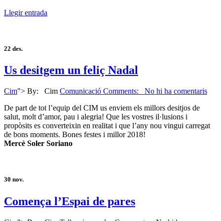
Llegir entrada
22
des.
Us desitgem un feliç Nadal
Cim
">
By:
Cim
Comunicació
Comments: No hi ha comentaris
De part de tot l’equip del CIM us enviem els millors desitjos de
salut, molt d’amor, pau i alegria! Que les vostres il·lusions i
propòsits es converteixin en realitat i que l’any nou vingui carregat
de bons moments. Bones festes i millor 2018!
Mercè Soler Soriano
30
nov.
Comença l’Espai de pares