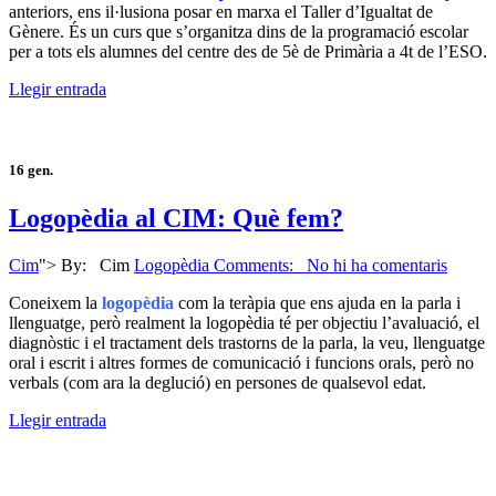
anteriors, ens il·lusiona posar en marxa el Taller d’Igualtat de
Gènere. És un curs que s’organitza dins de la programació escolar
per a tots els alumnes del centre des de 5è de Primària a 4t de l’ESO.
Llegir entrada
16
gen.
Logopèdia al CIM: Què fem?
Cim
">
By:
Cim
Logopèdia
Comments: No hi ha comentaris
Coneixem la
logopèdia
com la teràpia que ens ajuda en la parla i
llenguatge, però realment la logopèdia té per objectiu l’avaluació, el
diagnòstic i el tractament dels trastorns de la parla, la veu, llenguatge
oral i escrit i altres formes de comunicació i funcions orals, però no
verbals (com ara la deglució) en persones de qualsevol edat.
Llegir entrada