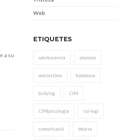
Web
ETIQUETES
e a su
adolescència
alumnes
autoestima
badalona
bullying
CIM
CIMpsicologia
col·legi
comunicació
deures