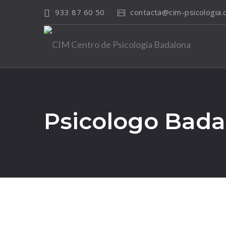
933 87 60 50
contacta@cim-psicologia
Psicologo Bada
11
ag.