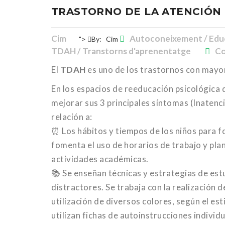
TRASTORNO DE LA ATENCIÓN 
Cim
Autoconeixement / Educa
">
By:
Cim
TDAH / Transtorns d'aprenentatge
Co
El
TDAH
es uno de los trastornos con mayor
En los espacios de reeducación psicológica 
mejorar sus 3 principales síntomas (Inatenci
relación a:
⏰ Los hábitos y tiempos de los niños para 
fomenta el uso de horarios de trabajo y plan
actividades académicas.
📚 Se enseñan técnicas y estrategias de estu
distractores. Se trabaja con la realización 
utilización de diversos colores, según el es
utilizan fichas de autoinstrucciones indivi