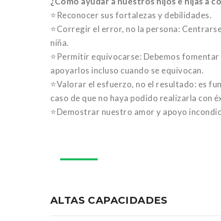
¿Cómo ayudar a nuestros hijos e hijas a 
⭐Reconocer sus fortalezas y debilidades.
⭐Corregir el error, no la persona: Centrarse 
niña.
⭐Permitir equivocarse: Debemos fomentar qu
apoyarlos incluso cuando se equivocan.
⭐Valorar el esfuerzo, no el resultado: es fu
caso de que no haya podido realizarla con éx
⭐Demostrar nuestro amor y apoyo incondic
11
ag.
ALTAS CAPACIDADES