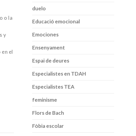
duelo
o o la
Educació emocional
Emociones
s y
Ensenyament
 en el
Espai de deures
Especialistes en TDAH
Especialistes TEA
feminisme
Flors de Bach
Fòbia escolar