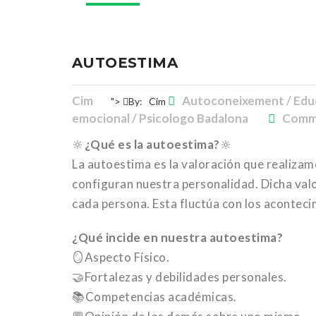
AUTOESTIMA
Cim
Autoconeixement / Educ
">
By:
Cim
emocional / Psicologo Badalona
Comme
🔆
¿Qué es la autoestima?
🔆
La autoestima es la valoración que realizam
configuran nuestra personalidad. Dicha valo
cada persona. Esta fluctúa con los aconteci
¿Qué incide en nuestra autoestima?
🪞Aspecto Físico.
🤝Fortalezas y debilidades personales.
📚Competencias académicas.