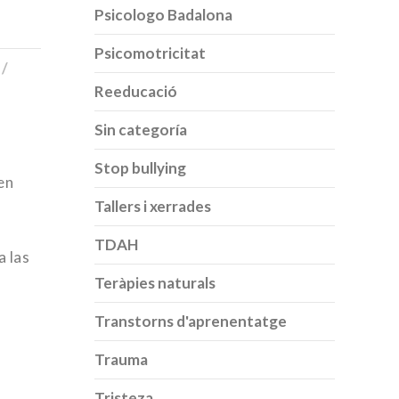
Psicologo Badalona
Psicomotricitat
 /
Reeducació
Sin categoría
Stop bullying
en
Tallers i xerrades
TDAH
a las
Teràpies naturals
Transtorns d'aprenentatge
Trauma
Tristeza