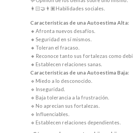
💬Opinión de los demás sobre uno mismo.
👩🏻‍🤝‍👨🏽Habilidades sociales.
Características de una Autoestima Alta:
🔸Afronta nuevos desafíos.
🔸Seguridad en sí mismos.
🔸Toleran el fracaso.
🔸Reconoce tanto sus fortalezas como debi
🔸Establecen relaciones sanas.
Características de una Autoestima Baja:
🔹Miedo a lo desconocido.
🔹Inseguridad.
🔹Baja tolerancia a la frustración.
🔹No aprecian sus fortalezas.
🔹Influenciables.
🔹Establecen relaciones dependientes.