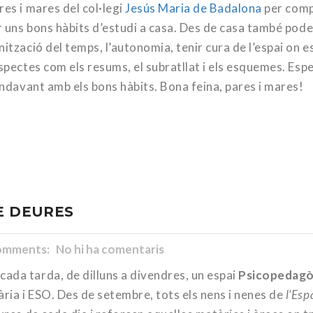
res i mares del col·legi
Jesús Maria de Badalona
per comp
ir uns bons hàbits d’estudi a casa. Des de casa també pod
ització del temps, l’autonomia, tenir cura de l’espai on e
aspectes com els resums, el subratllat i els esquemes. Es
 endavant amb els bons hàbits. Bona feina, pares i mares!
E DEURES
mments: No hi ha comentaris
ada tarda, de dilluns a divendres, un espai
Psicopedagòg
ria i ESO. Des de setembre, tots els nens i nenes de
l’Esp