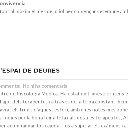
 convivència
.
itant al màxim el mes de juliol per començar setembre am
L’ESPAI DE DEURES
mments: No hi ha comentaris
tre de Piscologia Mèdica. Ha estat un trimestre intens e
 l’ajut dels terapeutes i a través de la feina constant, hem
r aviat els fruits d’aquest esforç amb unes notes més bone
s i noies per la bona feina feta i als nostres terapeutes, A
per acompanyar-los i ajudar-los a superar els exàmens i a