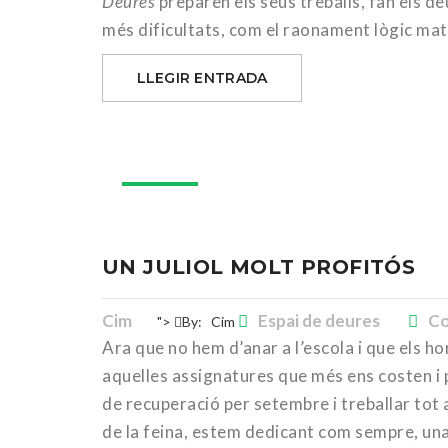
Deures
preparen els seus treballs, fan els d
més dificultats, com el raonament lògic mate
LLEGIR ENTRADA
21
jul.
UN JULIOL MOLT PROFITÓS
Cim
Espai de deures
Co
">
By:
Cim
Ara que no hem d’anar a l’escola i que els h
aquelles assignatures que més ens costen i 
de recuperació per setembre i treballar tot 
de la feina, estem dedicant com sempre, una 