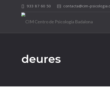
933 87 60 50
contacta@cim-psicologia
deures