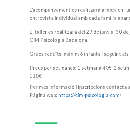
L’acompanyament es realitzarà a mida en func
entrevista individual amb cada família aban
El taller es realitzarà del 29 de juny al 30 de
CIM Psicologia Badalona.
Grups reduïts, màxim 6 infants i seguint els
Preus per setmanes: 1 setmana 40€, 2 setm
110€.
Per més informació i inscripcions contacta 
Pàgina web:
https://cim-psicologia.com/
09
jul.