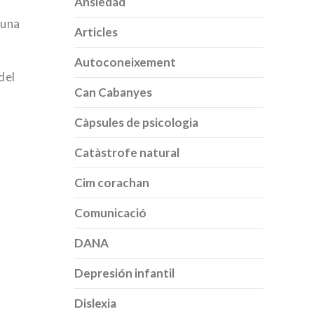
Ansiedad
 una
Articles
Autoconeixement
del
Can Cabanyes
Càpsules de psicologia
Catàstrofe natural
s
Cim corachan
Comunicació
DANA
Depresión infantil
Dislexia