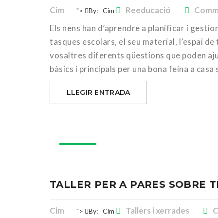
Cim
Reeducació
Comme
">
By:
Cim
Els nens han d’aprendre a planificar i gestio
tasques escolars, el seu material, l’espai d
vosaltres diferents qüestions que poden ajuda
bàsics i principals per una bona feina a casa 
LLEGIR ENTRADA
05
des.
TALLER PER A PARES SOBRE 
Cim
Tallers i xerrades
C
">
By:
Cim