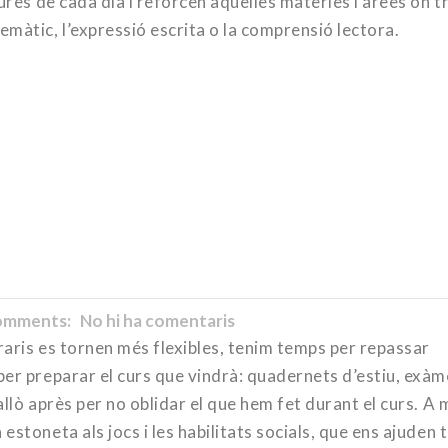
eures de cada dia i reforcen aquelles matèries i àrees on 
màtic, l’expressió escrita o la comprensió lectora.
mments: No hi ha comentaris
oraris es tornen més flexibles, tenim temps per repassar
per preparar el curs que vindrà: quadernets d’estiu, exà
allò après per no oblidar el que hem fet durant el curs. A 
estoneta als jocs i les habilitats socials, que ens ajuden