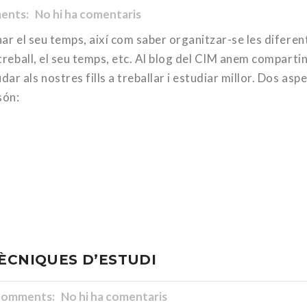
nts: No hi ha comentaris
nar el seu temps, així com saber organitzar-se les diferen
e treball, el seu temps, etc. Al blog del CIM anem comparti
r als nostres fills a treballar i estudiar millor. Dos asp
són:
TÈCNIQUES D’ESTUDI
omments: No hi ha comentaris