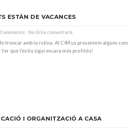
ITS ESTÁN DE VACANCES
Comments: No hi ha comentaris
de trencar amb la rutina. Al CIM us presentem alguns con
 fer que l’estiu sigui encara més profitós!
ICACIÓ I ORGANITZACIÓ A CASA