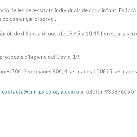
ió de les necessitats individuals de cada infant. Es farà
s de començar el servei.
 juliol, de dilluns a dijous, de 09:45 a 10:45 hores, a la seu 
 protocols d’higiene del Covid-19.
anes 70€, 3 setmanes 90€, 4 setmanes 100€ i 5 setmane
a
contacta@cim-psicologia.com
o al telèfon 933876050