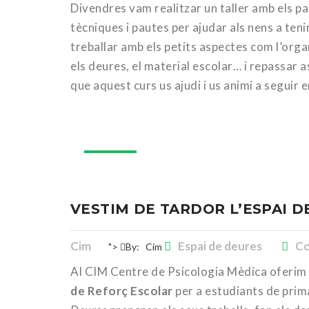
Divendres vam realitzar un taller amb els pa
tècniques i pautes per ajudar als nens a ten
treballar amb els petits aspectes com l’organ
els deures, el material escolar… i repassar 
que aquest curs us ajudi i us animi a seguir
09
nov.
VESTIM DE TARDOR L’ESPAI D
Cim
Espai de deures
Co
">
By:
Cim
Al CIM Centre de Psicologia Mèdica oferim c
de Reforç Escolar
per a estudiants de primà