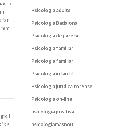
artir
Psicologia adults
em
s fan
Psicologia Badalona
perem
Psicologia de parella
Psicologia familiar
Psicologia familiar
Psicologia infantil
Psicologia jurídica forense
Psicologia on-line
psicologia positiva
ic i
psicologiamasnou
ai de