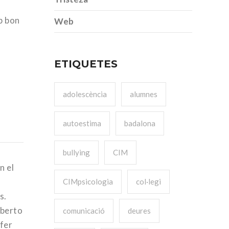
b bon
Web
ETIQUETES
adolescència
alumnes
autoestima
badalona
bullying
CIM
n el
CIMpsicologia
col·legi
s.
lberto
comunicació
deures
 fer