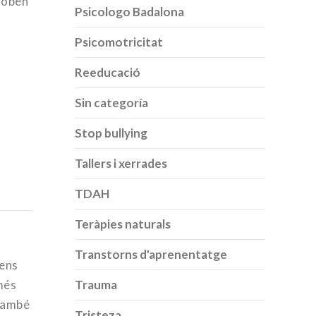
troben
Psicologo Badalona
Psicomotricitat
Reeducació
Sin categoría
Stop bullying
Tallers i xerrades
TDAH
Teràpies naturals
Transtorns d'aprenentatge
mens
Trauma
més
 també
Tristeza