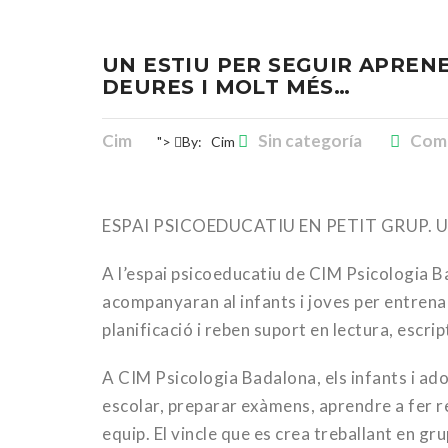
UN ESTIU PER SEGUIR APREN
DEURES I MOLT MÉS…
Cim
Sin categoría
Comm
">
By:
Cim
ESPAI PSICOEDUCATIU EN PETIT GRUP. 
A l’espai psicoeducatiu de CIM Psicologia B
acompanyaran al infants i joves per entrenar
planificació i reben suport en lectura, escr
A CIM Psicologia Badalona, els infants i ado
escolar, preparar exàmens, aprendre a fer re
equip. El vincle que es crea treballant en gr