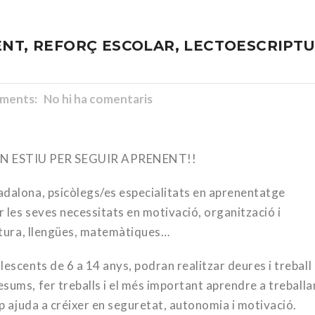
ENT, REFORÇ ESCOLAR, LECTOESCRIPTU
ents: No hi ha comentaris
UN ESTIU PER SEGUIR APRENENT!!
adalona, psicòlegs/es especialitats en aprenentatge
 les seves necessitats en motivació, organització i
iptura, llengües, matemàtiques…
lescents de 6 a 14 anys, podran realitzar deures i treball
sums, fer treballs i el més important apre
ndre a treballa
up ajuda a créixer en seguretat, autonomia i motivació.