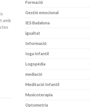
Formació
Gestió emocional
ts
nt amb
IES Badalona
ectes
igualtat
Informació
Ioga Infantil
Logopèdia
mediació
Meditació Infantil
Musicoterapia
Optometria