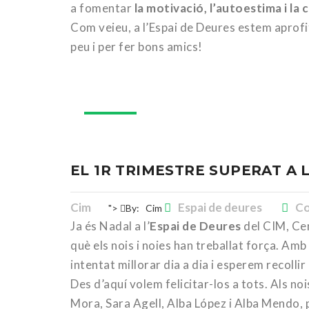
a fomentar
la motivació, l’autoestima i la
Com veieu, a l’Espai de Deures estem aprof
peu i per fer bons amics!
10
des.
EL 1R TRIMESTRE SUPERAT A 
Cim
Espai de deures
Co
">
By:
Cim
Ja és Nadal a l’
Espai de Deures
del CIM, Cen
què els nois i noies han treballat força. Amb
intentat millorar dia a dia i esperem recolli
Des d’aquí volem felicitar-los a tots. Als noi
Mora, Sara Agell, Alba López i Alba Mendo, 