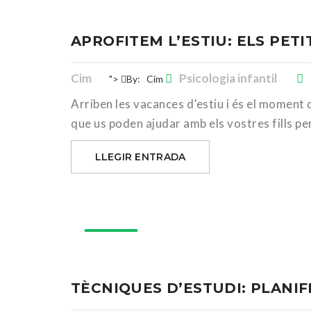
APROFITEM L’ESTIU: ELS PET
Cim
Psicologia infantil
">
By:
Cim
Arriben les vacances d’estiu i és el moment 
que us poden ajudar amb els vostres fills per
LLEGIR ENTRADA
16
gen.
TÈCNIQUES D’ESTUDI: PLANIF