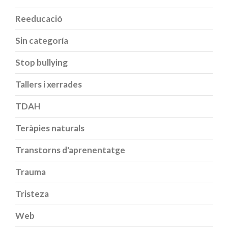
Reeducació
Sin categoría
Stop bullying
Tallers i xerrades
TDAH
Teràpies naturals
Transtorns d'aprenentatge
Trauma
Tristeza
Web