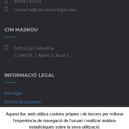
933 87 60 50
contacta@cim-psicologia.com
CIM MASNOU
Edifici La Calàndria
C/ del Dr. J. Agell, 5, local 2
INFORMACIÓ LEGAL
Avís legal
Política de privacitat
Política de Cookies
Aquest lloc web utilitza cookies pròpies i de tercers per millorar
l'experiència de navegació de l'usuari i realitzar anàlisis
estadístiques sobre la seva utilització.