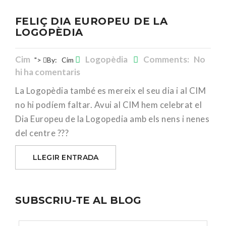
FELIÇ DIA EUROPEU DE LA
LOGOPÈDIA
Cim
Logopèdia
Comments: No
">
By:
Cim
hi ha comentaris
La Logopèdia també es mereix el seu dia i al CIM
no hi podíem faltar. Avui al CIM hem celebrat el
Dia Europeu de la Logopedia amb els nens i nenes
del centre ???
LLEGIR ENTRADA
SUBSCRIU-TE AL BLOG