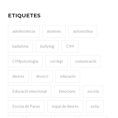
ETIQUETES
adolescència
alumnes
autoestima
badalona
bullying
CIM
CIMpsicologia
col·legi
comunicació
deures
divorci
educació
Educació emocional
Emocions
escola
Escola de Pares
espai de deures
estiu