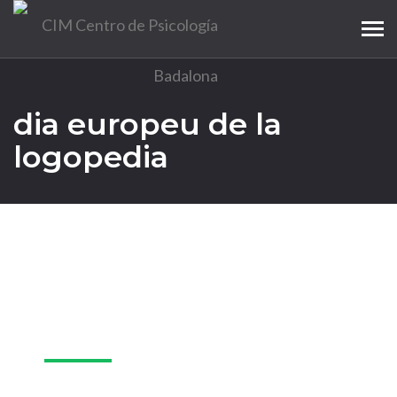
Tog
navi
dia europeu de la
logopedia
06
març