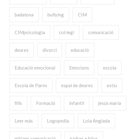
badalona
bullying
CIM
CIMpsicologia
col·legi
comunicació
deures
divorci
educació
Educació emocional
Emocions
escola
Escola de Pares
espai de deures
estiu
fills
Formació
infantil
jesús maria
Leer más
Logopedia
Lola Anglada
mitjans comunicació
padres e hijos