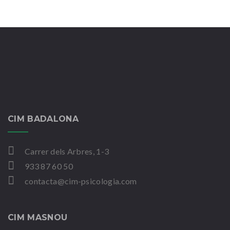
CIM BADALONA
Carrer dels Arbres, 1-3
933 87 60 50
contacta@cim-psicologia.com
CIM MASNOU