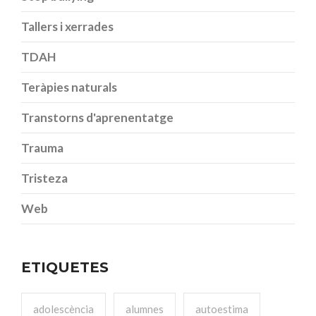
Tallers i xerrades
TDAH
Teràpies naturals
Transtorns d'aprenentatge
Trauma
Tristeza
Web
ETIQUETES
adolescència
alumnes
autoestima