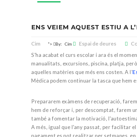
ENS VEIEM AQUEST ESTIU A L
Cim
Espai de deures
Co
">
By:
Cim
S’ha acabat el curs escolar i ara és el mome
manualitats, excursions, piscina, platja, pe
aquelles matèries que més ens costen. A l’
E
Mèdica podem continuar la tasca que hem est
Prepararem exàmens de recuperació, farem 
hem de reforçar i, per descomptat, farem u
també a fomentar la motivació, l’autoestima 
A més, igual que l’any passat, per facilitar 
pagament es pot realitzar per setmanes, en 