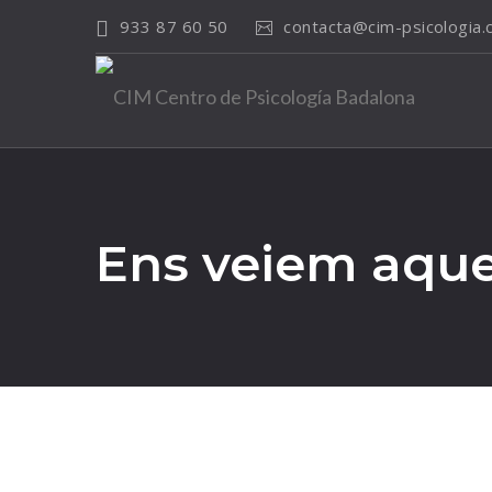
933 87 60 50
contacta@cim-psicologia
Ens veiem aques
27
juny