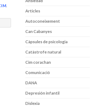
Ansiedad
 CIM
.
Articles
Autoconeixement
Can Cabanyes
Càpsules de psicologia
Catàstrofe natural
Cim corachan
Comunicació
DANA
Depresión infantil
Dislexia