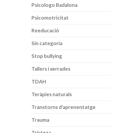
Psicologo Badalona
Psicomotricitat
Reeducació
Sin categoría
Stop bullying
Tallers i xerrades
TDAH
Teràpies naturals
Transtorns d'aprenentatge
Trauma
Tristeza