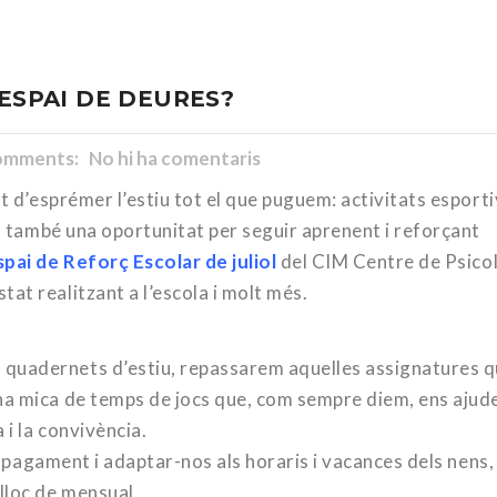
’ESPAI DE DEURES?
mments: No hi ha comentaris
nt d’esprémer l’estiu tot el que puguem: activitats esporti
rò també una oportunitat per seguir aprenent i reforçant
spai de Reforç Escolar de juliol
del CIM Centre de Psico
at realitzant a l’escola i molt més.
quadernets d’estiu, repassarem aquelles assignatures 
na mica de temps de jocs que, com sempre diem, ens ajud
i la convivència.
el pagament i adaptar-nos als horaris i vacances dels nens, 
lloc de mensual.