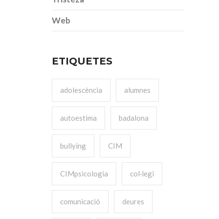
Web
ETIQUETES
adolescència
alumnes
autoestima
badalona
bullying
CIM
CIMpsicologia
col·legi
comunicació
deures