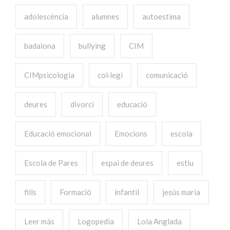
adolescència
alumnes
autoestima
badalona
bullying
CIM
CIMpsicologia
col·legi
comunicació
deures
divorci
educació
Educació emocional
Emocions
escola
Escola de Pares
espai de deures
estiu
fills
Formació
infantil
jesús maria
Leer más
Logopedia
Lola Anglada