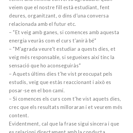
veiem que el nostre fill està estudiant, fent
deures, organitzant, o dins d’una conversa
relacionada amb el futur etc.
– “Et veig amb ganes, si comences amb aquesta
energia veuràs com el curs t’anirà bé”
– “M’agrada veure’t estudiar a quests dies, et
veig més responsable, si segueixes així tinc la
sensació que ho aconseguiràs”
– Aquets últims dies t’he vist preocupat pels
estudis, veig que estàs reaccionant i això es
posar-se en el bon camí.
– Si comences els curs com t’he vist aquets dies,
crec que els resultats milloraran i et veurem més
content.
Evidentment, cal que la frase sigui sincera i que
es relacioni directament amb la conducta