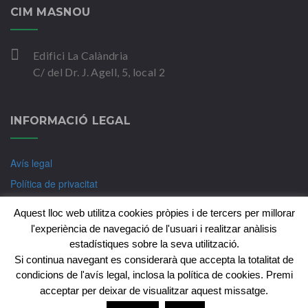
CIM MASNOU
Edifici La Calàndria
C/ del Dr. J. Agell, 5, local 2
INFORMACIÓ LEGAL
Avís legal
Política de privacitat
Política de Cookies
Aquest lloc web utilitza cookies pròpies i de tercers per millorar
l'experiència de navegació de l'usuari i realitzar anàlisis
estadístiques sobre la seva utilització.
Si continua navegant es considerarà que accepta la totalitat de
Copyright © CIM-Psicologia Badalona 2018. Tots els
condicions de l'avís legal, inclosa la política de cookies. Premi
drets reservats
acceptar per deixar de visualitzar aquest missatge.