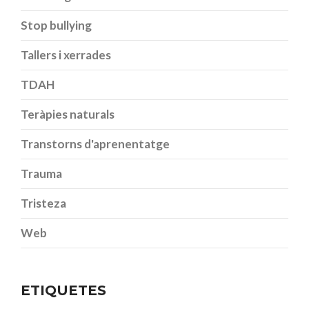
Stop bullying
Tallers i xerrades
TDAH
Teràpies naturals
Transtorns d'aprenentatge
Trauma
Tristeza
Web
ETIQUETES