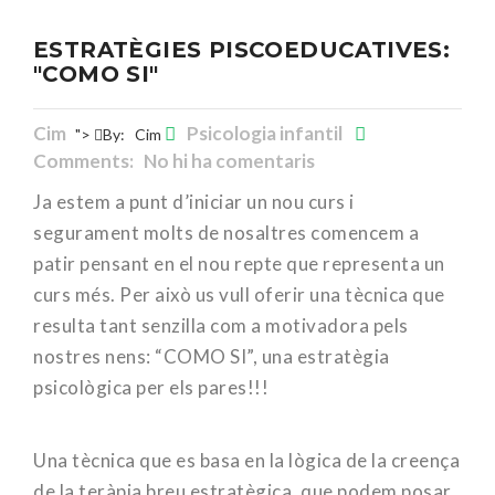
ESTRATÈGIES PISCOEDUCATIVES:
"COMO SI"
Cim
Psicologia infantil
">
By:
Cim
Comments: No hi ha comentaris
Ja estem a punt d’iniciar un nou curs i
segurament molts de nosaltres comencem a
patir pensant en el nou repte que representa un
curs més. Per això us vull oferir una tècnica que
resulta tant senzilla com a motivadora pels
nostres nens: “COMO SI”, una estratègia
psicològica per els pares!!!
Una tècnica que es basa en la lògica de la creença
de la teràpia breu estratègica, que podem posar