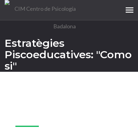
Tog
navi
Estratègies
Piscoeducatives: "Como
si"
27
ag.