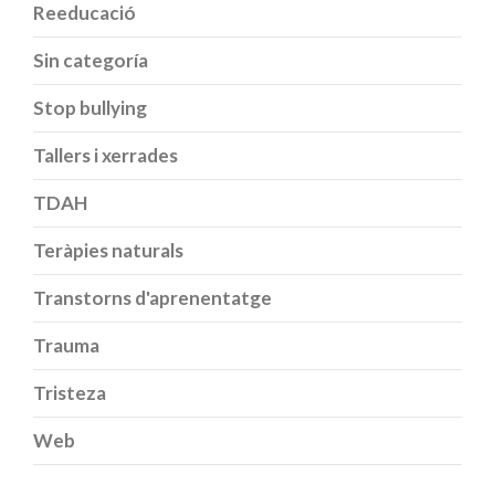
Reeducació
Sin categoría
Stop bullying
Tallers i xerrades
TDAH
Teràpies naturals
Transtorns d'aprenentatge
Trauma
Tristeza
Web