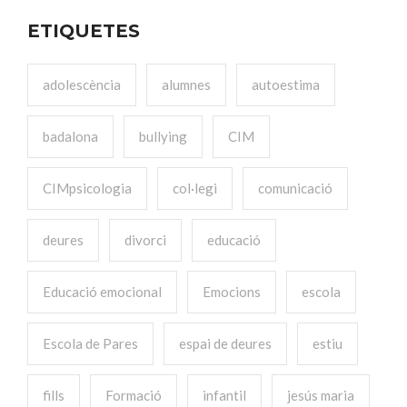
ETIQUETES
adolescència
alumnes
autoestima
badalona
bullying
CIM
CIMpsicologia
col·legi
comunicació
deures
divorci
educació
Educació emocional
Emocions
escola
Escola de Pares
espai de deures
estiu
fills
Formació
infantil
jesús maria