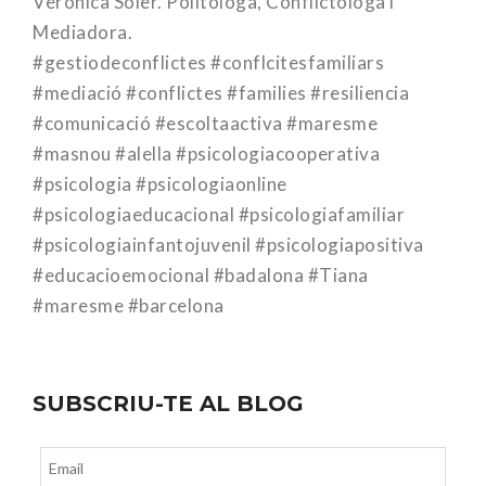
Verònica Soler. Politòloga, Conflictòloga i
Mediadora.
#gestiodeconflictes #conflcitesfamiliars
#mediació #conflictes #families #resiliencia
#comunicació #escoltaactiva #maresme
#masnou #alella #psicologiacooperativa
#psicologia #psicologiaonline
#psicologiaeducacional #psicologiafamiliar
#psicologiainfantojuvenil #psicologiapositiva
#educacioemocional #badalona #Tiana
#maresme #barcelona
SUBSCRIU-TE AL BLOG