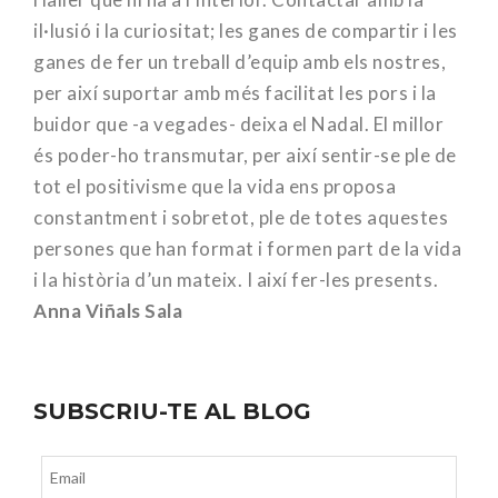
il·lusió i la curiositat; les ganes de compartir i les
ganes de fer un treball d’equip amb els nostres,
per així suportar amb més facilitat les pors i la
buidor que -a vegades- deixa el Nadal. El millor
és poder-ho transmutar, per així sentir-se ple de
tot el positivisme que la vida ens proposa
constantment i sobretot, ple de totes aquestes
persones que han format i formen part de la vida
i la història d’un mateix. I així fer-les presents.
Anna Viñals Sala
SUBSCRIU-TE AL BLOG