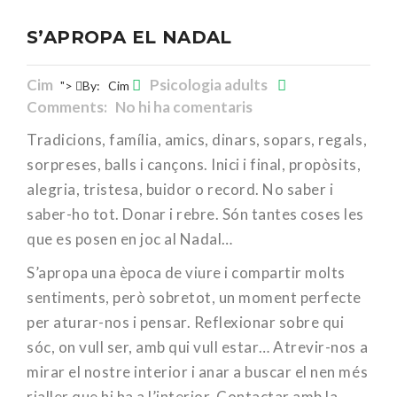
S’APROPA EL NADAL
Cim
Psicologia adults
">
By:
Cim
Comments: No hi ha comentaris
Tradicions, família, amics, dinars, sopars, regals,
sorpreses, balls i cançons. Inici i final, propòsits,
alegria, tristesa, buidor o record. No saber i
saber-ho tot. Donar i rebre. Són tantes coses les
que es posen en joc al Nadal…
S’apropa una època de viure i compartir molts
sentiments, però sobretot, un moment perfecte
per aturar-nos i pensar. Reflexionar sobre qui
sóc, on vull ser, amb qui vull estar… Atrevir-nos a
mirar el nostre interior i anar a buscar el nen més
rialler que hi ha a l’interior. Contactar amb la