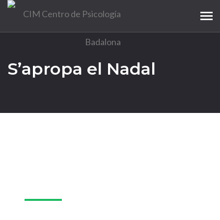
Tog
navi
S’apropa el Nadal
29
nov.