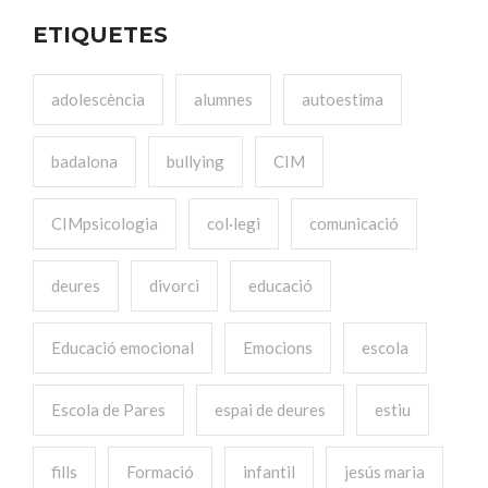
ETIQUETES
adolescència
alumnes
autoestima
badalona
bullying
CIM
CIMpsicologia
col·legi
comunicació
deures
divorci
educació
Educació emocional
Emocions
escola
Escola de Pares
espai de deures
estiu
fills
Formació
infantil
jesús maria