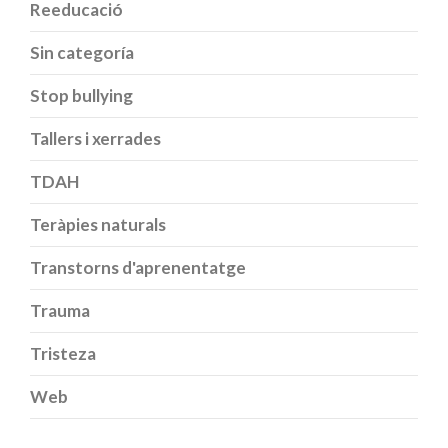
Reeducació
Sin categoría
Stop bullying
Tallers i xerrades
TDAH
Teràpies naturals
Transtorns d'aprenentatge
Trauma
Tristeza
Web