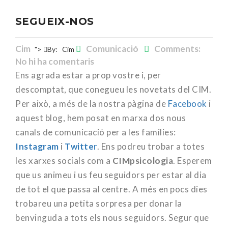
SEGUEIX-NOS
Cim
Comunicació
Comments:
">
By:
Cim
No hi ha comentaris
Ens agrada estar a prop vostre i, per
descomptat, que conegueu les novetats del CIM.
Per això, a més de la nostra pàgina de
Facebook
i
aquest blog, hem posat en marxa dos nous
canals de comunicació per a les families:
Instagram
i
Twitte
r
. Ens podreu trobar a totes
les xarxes socials com a
CIMpsicologia
. Esperem
que us animeu i us feu seguidors per estar al dia
de tot el que passa al centre. A més en pocs dies
trobareu una petita sorpresa per donar la
benvinguda a tots els nous seguidors. Segur que