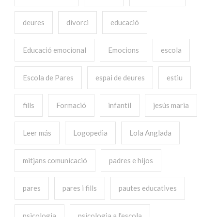
deures
divorci
educació
Educació emocional
Emocions
escola
Escola de Pares
espai de deures
estiu
fills
Formació
infantil
jesús maria
Leer más
Logopedia
Lola Anglada
mitjans comunicació
padres e hijos
pares
pares i fills
pautes educatives
psicologia
psicologia a l'escola