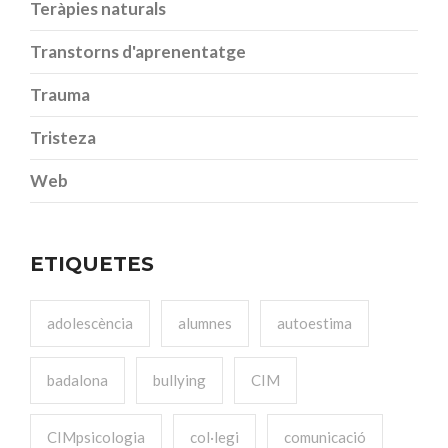
Teràpies naturals
Transtorns d'aprenentatge
Trauma
Tristeza
Web
ETIQUETES
adolescència
alumnes
autoestima
badalona
bullying
CIM
CIMpsicologia
col·legi
comunicació