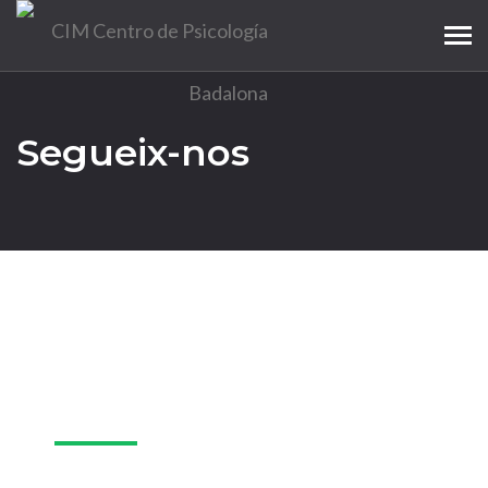
Tog
navi
Segueix-nos
02
nov.