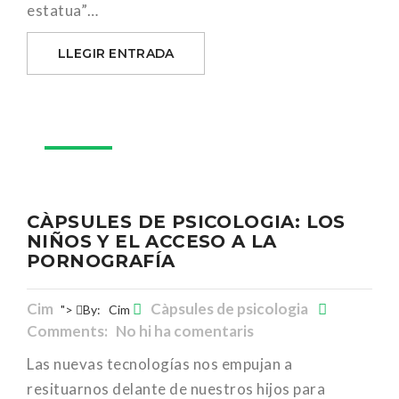
estatua”…
LLEGIR ENTRADA
04
abr.
CÀPSULES DE PSICOLOGIA: LOS
NIÑOS Y EL ACCESO A LA
PORNOGRAFÍA
Cim
Càpsules de psicologia
">
By:
Cim
Comments: No hi ha comentaris
Las nuevas tecnologías nos empujan a
resituarnos delante de nuestros hijos para