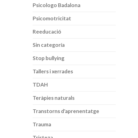
Psicologo Badalona
Psicomotricitat
Reeducació
Sin categoría
Stop bullying
Tallers i xerrades
TDAH
Teràpies naturals
Transtorns d'aprenentatge
Trauma
Tristeza