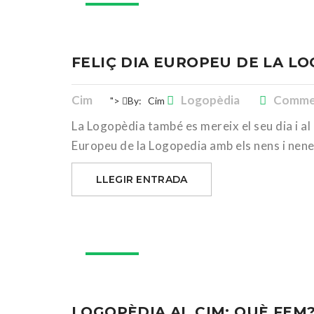
FELIÇ DIA EUROPEU DE LA L
Cim
Logopèdia
Commen
">
By:
Cim
La Logopèdia també es mereix el seu dia i al
Europeu de la Logopedia amb els nens i nene
LLEGIR ENTRADA
16
gen.
LOGOPÈDIA AL CIM: QUÈ FEM