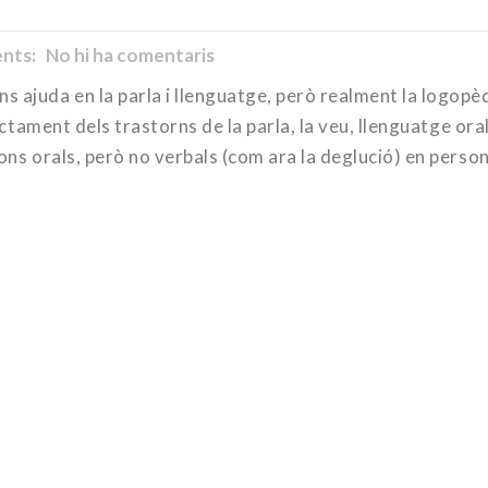
ts: No hi ha comentaris
ns ajuda en la parla i llenguatge, però realment la logopè
ractament dels trastorns de la parla, la veu, llenguatge oral
ions orals, però no verbals (com ara la deglució) en perso