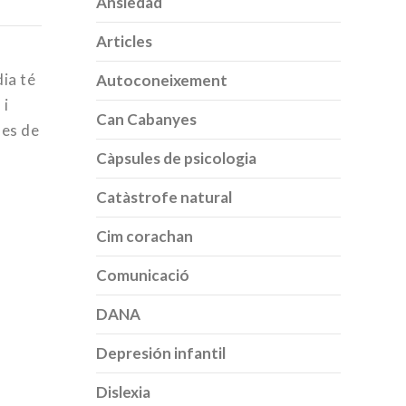
Ansiedad
Articles
dia té
Autoconeixement
 i
Can Cabanyes
nes de
Càpsules de psicologia
Catàstrofe natural
Cim corachan
Comunicació
DANA
Depresión infantil
Dislexia