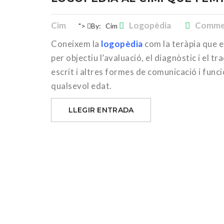
Cim
Logopèdia
Commen
">
By:
Cim
Coneixem la
logopèdia
com la teràpia que e
per objectiu l’avaluació, el diagnòstic i el t
escrit i altres formes de comunicació i func
qualsevol edat.
LLEGIR ENTRADA