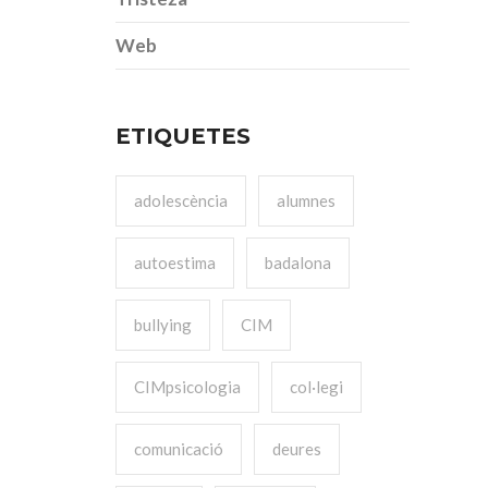
Web
ETIQUETES
adolescència
alumnes
autoestima
badalona
bullying
CIM
CIMpsicologia
col·legi
comunicació
deures