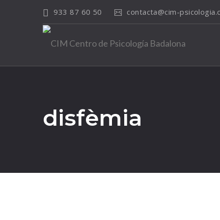
933 87 60 50
contacta@cim-psicologia
disfèmia
06
març