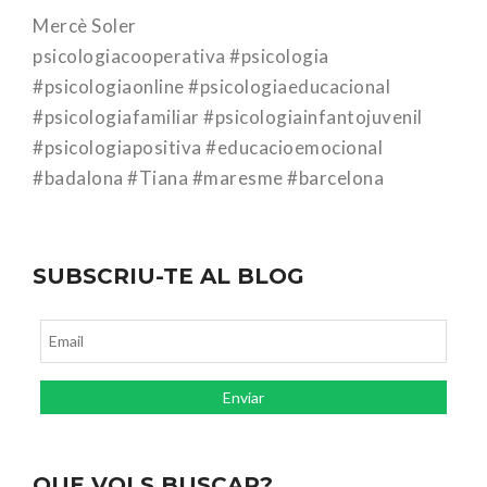
Mercè Soler
psicologiacooperativa #psicologia
#psicologiaonline #psicologiaeducacional
#psicologiafamiliar #psicologiainfantojuvenil
#psicologiapositiva #educacioemocional
#badalona #Tiana #maresme #barcelona
SUBSCRIU-TE AL BLOG
QUE VOLS BUSCAR?