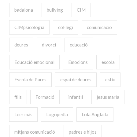
badalona
bullying
CIM
CIMpsicologia
col·legi
comunicació
deures
divorci
educació
Educació emocional
Emocions
escola
Escola de Pares
espai de deures
estiu
fills
Formació
infantil
jesús maria
Leer más
Logopedia
Lola Anglada
mitjans comunicació
padres e hijos