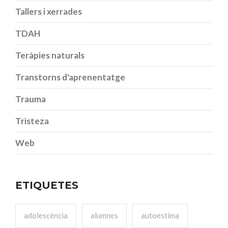
Tallers i xerrades
TDAH
Teràpies naturals
Transtorns d'aprenentatge
Trauma
Tristeza
Web
ETIQUETES
adolescència
alumnes
autoestima