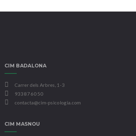
CIM BADALONA
Carrer dels Arbres, 1-3
933 87 60 50
contacta@cim-psicologia.com
CIM MASNOU